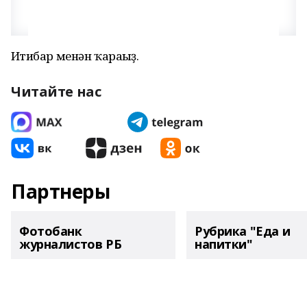
Иғтибар менән ҡарағығҙ.
Читайте нас
Партнеры
Фотобанк
Рубрика "Еда и
журналистов РБ
напитки"