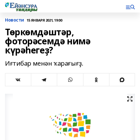
Новости
15 ЯНВАРЯ 2021, 19:00
Төркөмдәштәр,
фоторәсемдә нимә
күрәһегеҙ?
Иғтибар менән ҡарағығҙ.