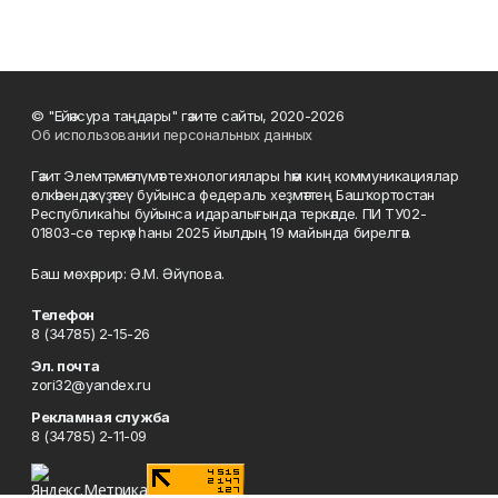
© "Ейәнсура таңдары" гәзите сайты, 2020-2026
Об использовании персональных данных
Гәзит Элемтә, мәғлүмәт технологиялары һәм киң коммуникациялар
өлкәһендә күҙәтеү буйынса федераль хеҙмәттең Башҡортостан
Республикаһы буйынса идаралығында теркәлде. ПИ ТУ02-
01803-сө теркәү һаны 2025 йылдың 19 майында бирелгән.
Баш мөхәррир: Ә.М. Әйүпова.
Телефон
8 (34785) 2-15-26
Эл. почта
zori32@yandex.ru
Рекламная служба
8 (34785) 2-11-09