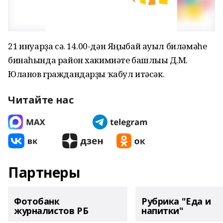
21 ғинуарҙа сәғ. 14.00-дән Яңыбай ауыл биләмәһе
бинаһында район хакимиәте башлығы Д.М.
Юланов граждандарҙы ҡабул итәсәк.
Читайте нас
Партнеры
Фотобанк
Рубрика "Еда и
журналистов РБ
напитки"