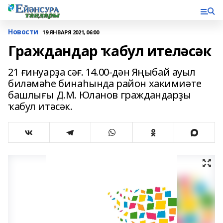
Новости
19 ЯНВАРЯ 2021, 06:00
Граждандар ҡабул ителәсәк
21 ғинуарҙа сәғ. 14.00-дән Яңыбай ауыл
биләмәһе бинаһында район хакимиәте
башлығы Д.М. Юланов граждандарҙы
ҡабул итәсәк.