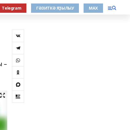
Тelegram
ГӘЗИТКӘ ЯҘЫЛЫУ
МАХ
ы –