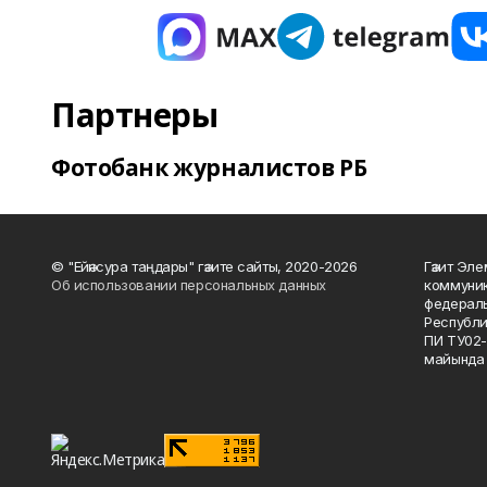
Партнеры
Фотобанк журналистов РБ
© "Ейәнсура таңдары" гәзите сайты, 2020-2026
Гәзит Эле
Об использовании персональных данных
коммуник
федераль
Республи
ПИ ТУ02-
майында 