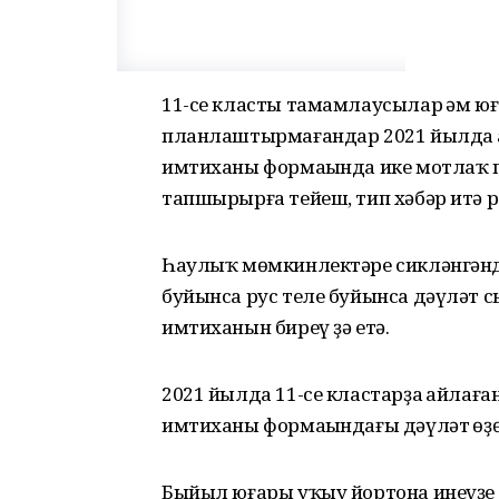
11-се класты тамамлаусылар һәм ю
планлаштырмағандар 2021 йылда 
имтиханы формаһында ике мотлаҡ п
тапшырырға тейеш, тип хәбәр итә 
Һаулыҡ мөмкинлектәре сикләнгәндә
буйынса рус теле буйынса дәүләт 
имтиханын биреү ҙә етә.
2021 йылда 11-се кластарҙа һайла
имтиханы формаһындағы дәүләт һөҙө
Быйыл юғары уҡыу йортона инеүҙ