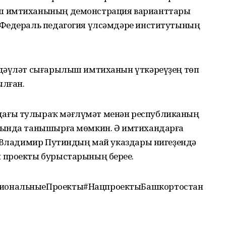
ш имтиханының демонстрация варианттары
 Федераль педагогия үлсәмдәре институтының
 дәүләт сығарылыш имтиханын үткәреүҙең төп
ылған.
ағы тулыраҡ мәғлүмәт менән республиканың
тында танышырға мөмкин. Ә имтихандарға
ы Владимир Путиндың май указдары нигеҙендә
проекты бурыстарының береһе.
иональныеПроекты#НацпроектыБашкортостан