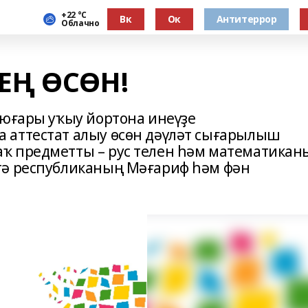
+22 °С
Вк
Ок
Антитеррор
Облачно
ҘЕҢ ӨСӨН!
 юғары уҡыу йортона инеүҙе
 аттестат алыу өсөн дәүләт сығарылыш
ҡ предметты – рус телен һәм математикан
тә республиканың Мәғариф һәм фән