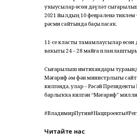
уҡыусылар өсөн дәүләт сығарылы
2021 йылдың 10 февраленә тиклем
рәсми сайтында баҫыласаҡ.
11-се класты тамамлаусылар өсөн
ваҡыты 24 – 28 майға планлаштыр
Сығарылыш имтихандары тураһынд
Мәғариф һәм фән министрлығы сай
килгәндә, улар – Рәсәй Президент
барлыҡҡа килгән “Мәғариф” милли 
#ВладимирПутин#Нацпроекты#Рег
Читайте нас