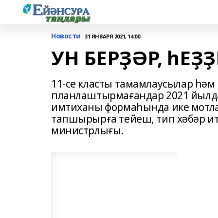
Новости
31 ЯНВАРЯ 2021, 14:00
УН БЕРҘӘР, һЕҘ
11-се класты тамамлаусылар һәм
планлаштырмағандар 2021 йылда
имтиханы формаһында ике мотла
тапшырырға тейеш, тип хәбәр и
министрлығы.