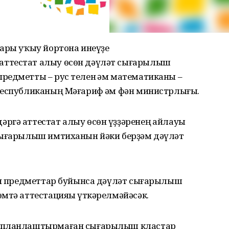
ғары уҡыу йортона инеүҙе
аттестат алыу өсөн дәүләт сығарылыш
редметты – рус телен һәм математиканы –
республиканың Мәғариф һәм фән министрлығы.
ргә аттестат алыу өсөн үҙҙәренең һайлауы
сығарылыш имтиханын йәки берҙәм дәүләт
ған предметтар буйынса дәүләт сығарылыш
мтә аттестацияһы үткәрелмәйәсәк.
е планлаштырмаған сығарылыш кластар