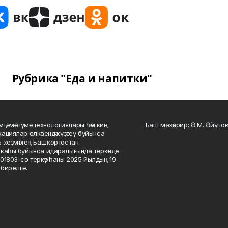
Рубрика "Еда и напитки"
мтә, мәғлүмәт технологиялары һәм киң
Баш мөхәррир: Ә.М. Әйүпов
ациялар өлкәһендә күҙәтеү буйынса
 хеҙмәттең Башҡортостан
каһы буйынса идаралығында теркәлде.
01803-сө теркәү һаны 2025 йылдың 19
бирелгән.