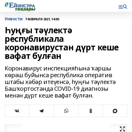
Новости
7 ФЕВРАЛЯ 2021, 14:00
Һуңғы тәүлектә
республикала
коронавирустан дүрт кеше
вафат булған
Коронавирус инспекцияһына ҡаршы
көрәш буйынса республика оператив
штабы хәбәр итеүенсә, һуңғы тәүлектә
Башҡортостанда COVID-19 диагнозы
менән дүрт кеше вафат булған.