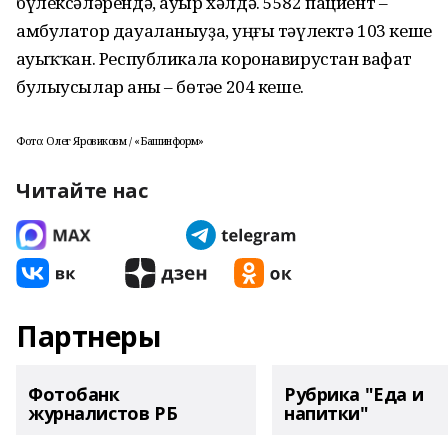
бүлексәләрендә, ауыр хәлдә. 5582 пациент –
амбулатор дауаланыуҙа, һуңғы тәүлектә 103 кеше
һауыҡҡан. Республикала коронавирустан вафат
булыусылар һаны – бөтәһе 204 кеше.
Фото: Олег Яровиковм / «Башинформ»
Читайте нас
Партнеры
Фотобанк
Рубрика "Еда и
журналистов РБ
напитки"