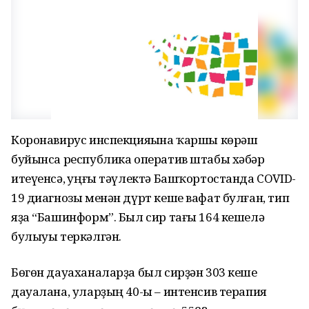
Коронавирус инспекцияһына ҡаршы көрәш
буйынса республика оператив штабы хәбәр
итеүенсә, һуңғы тәүлектә Башҡортостанда COVID-
19 диагнозы менән дүрт кеше вафат булған, тип
яҙа “Башинформ”. Был сир тағы 164 кешелә
булыуы теркәлгән.
Бөгөн дауаханаларҙа был сирҙән 303 кеше
дауалана, уларҙың 40-ы – интенсив терапия