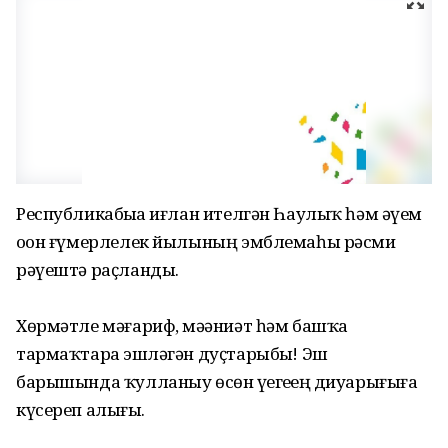
Республикабыҙҙа иғлан ителгән Һаулыҡ һәм әүҙем
оҙон ғүмерлелек йылының эмблемаһы рәсми
рәүештә раҫланды.
Хөрмәтле мәғариф, мәҙәниәт һәм башҡа
тармаҡтарҙа эшләгән дуҫтарыбыҙ! Эш
барышында ҡулланыу өсөн үҙегеҙҙең диуарығыҙға
күсереп алығыҙ.