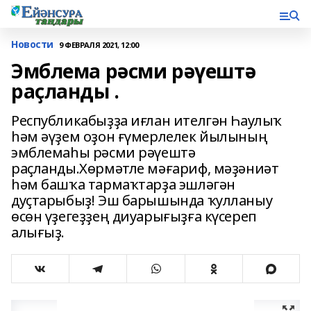
Новости
9 ФЕВРАЛЯ 2021, 12:00
Эмблема рәсми рәүештә
раҫланды .
Республикабыҙҙа иғлан ителгән Һаулыҡ
һәм әүҙем оҙон ғүмерлелек йылының
эмблемаһы рәсми рәүештә
раҫланды.Хөрмәтле мәғариф, мәҙәниәт
һәм башҡа тармаҡтарҙа эшләгән
дуҫтарыбыҙ! Эш барышында ҡулланыу
өсөн үҙегеҙҙең диуарығыҙға күсереп
алығыҙ.