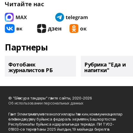
Читайте нас
Партнеры
Фотобанк
Рубрика "Еда и
журналистов РБ
напитки"
© "Ейәнсура таңдары" гәзите сайты, 2020-2026
Об использовании персональных данных
Гәзит Элемтә, мәғлүмәт технологиялары һәм киң коммуникациялар
өлкәһендә күҙәтеү буйынса федераль хеҙмәттең Башҡортостан
Республикаһы буйынса идаралығында теркәлде. ПИ ТУ02-
01803-сө теркәү һаны 2025 йылдың 19 майында бирелгән.