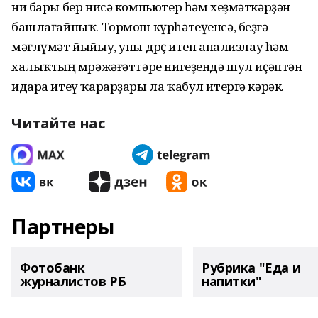
ни бары бер нисә компьютер һәм хеҙмәткәрҙән
башлағайныҡ. Тормош күрһәтеүенсә, беҙгә
мәғлүмәт йыйыу, уны дөрөҫ итеп анализлау һәм
халыҡтың мөрәжәғәттәре нигеҙендә шул иҫәптән
идара итеү ҡарарҙары ла ҡабул итергә кәрәк.
Читайте нас
Партнеры
Фотобанк
Рубрика "Еда и
журналистов РБ
напитки"