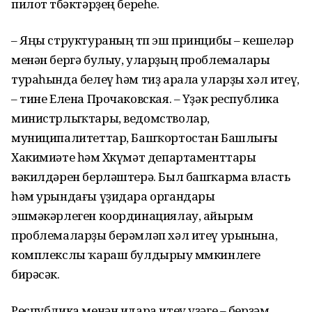
пилот төбәктәрҙең береһе.
– Яңы структураның төп эш принцибы – кешеләр
менән бергә булыу, уларҙың проблемалары
тураһында белеү һәм тиҙ арала уларҙы хәл итеү,
– тине Елена Прочаковская. – Үҙәк республика
министрлыҡтары, ведомстволар,
муниципалитеттар, Башҡортостан Башлығы
Хакимиәте һәм Хөкүмәт департаменттары
вәкилдәрен берләштерә. Был башҡарма власть
һәм урындағы үҙидара органдары
эшмәкәрлеген координациялау, айырым
проблемаларҙы берәмләп хәл итеү урынына,
комплекслы ҡараш булдырыу мөмкинлеге
бирәсәк.
Республика менән идара итеү үҙәге – берҙәм