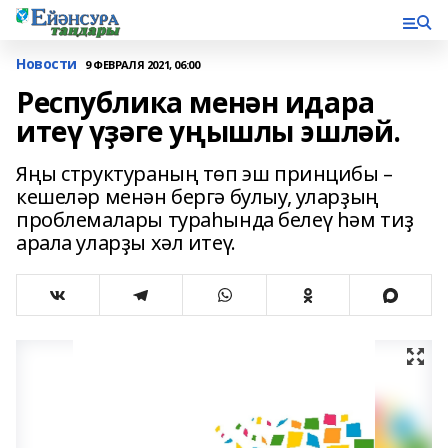
Новости
9 ФЕВРАЛЯ 2021, 06:00
Республика менән идара
итеү үҙәге уңышлы эшләй.
Яңы структураның төп эш принцибы –
кешеләр менән бергә булыу, уларҙың
проблемалары тураһында белеү һәм тиҙ
арала уларҙы хәл итеү.