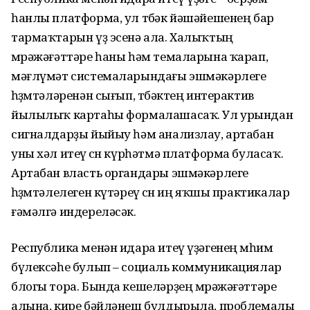
һанлы платформа, ул төбәк йәшәйешенең бар
тармаҡтарын үҙ эсенә ала. Халыҡтың
мөрәжәғәттәре һаны һәм темаларына ҡарап,
мәғлүмәт системаларындағы эшмәкәрлеге
һөҙөмтәләренән сығып, төбәктең интерактив
йылылыҡ картаһы формалашасаҡ. Ул урындан
сигналдарҙы йыйыу һәм анализлау, артабан
уны хәл итеү өсөн күрһәтмә платформа буласаҡ.
Артабан власть органдары эшмәкәрлеге
һөҙөмтәлелеген күтәреү өсөн иң яҡшы практикалар
ғәмәлгә индереләсәк.
Республика менән идара итеү үҙәгенең мөһим
бүлексәһе булып – социаль коммуникациялар
блогы тора. Бында кешеләрҙең мөрәжәғәттәре
алына, кире бәйләнеш булдырыла, проблемалы