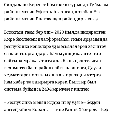
билдәләне. Беренсе һәм икенсе урында Туймазы
районы менән Өфө ҡалаһы алған, артабан Өфө
районы менән Благовещен райондары килә.
Блоктың тағы бер өлөшө – 2020 йылда индерелгән
Кире бәйләнеш платформаһы. Уның ярҙамында
республика кешеләре үҙ мәсьәләләрен хәл итеү
өсөн власть органдары һәм муниципалитеттар
сайтына мөрәжәғәт итә ала. Бының өсөн теләгән
ведомство йәки район сайтына инергә, Дәүләт
хеҙмәттәре порталы аша авторизация үтергә
һәм хәбәр ҡалдырырға кәрәк. Былтыр был
система буйынса 2494 мөрәжәғәт килгән.
– Республика менән идара итеү үҙәге – беҙҙең
эштең мөһим ҡоралы, – тине Радий Хәбиров. – Беҙ