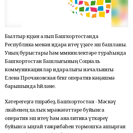
Былтыр көҙҙән алып Башҡортостанда
Республика менән идара итеү үҙәге эш башланы.
Уның бурыстары һәм мөмкинлектәре тураһында
Башҡортостан Башлығының Социаль
коммуникациялар идаралығы начальнигы
Елена Прочаковская бөгөнгө оператив кәңәшмә
барышында һөйләне.
Хәтерегеҙгә төшөрәбеҙ, Башҡортостан - Мәскәү
өлкәһенең халыҡ мөрәжәғәттәре буйынса
оператив эш итеү һәм аналитика үткәреү
буйынса ыңғай тәжрибәһен тормошҡа ашырған