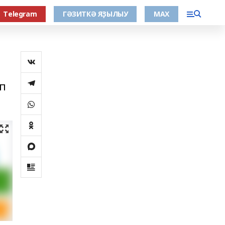
Тelegram
ГӘЗИТКӘ ЯҘЫЛЫУ
МАХ
п