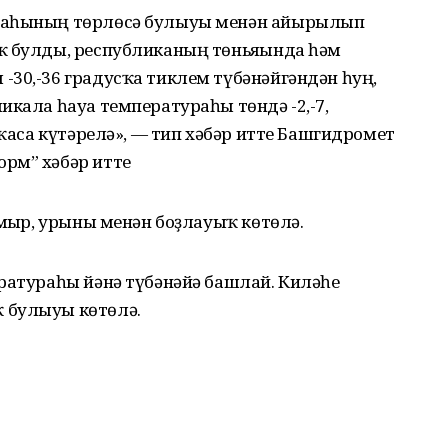
ураһының төрлөсә булыуы менән айырылып
ҡ булды, республиканың төньяғында һәм
-30,-36 градусҡа тиклем түбәнәйгәндән һуң,
икала һауа температураһы төндә -2,-7,
сҡаса күтәрелә», — тип хәбәр итте Башгидромет
рм” хәбәр итте
ямғыр, урыны менән боҙлауыҡ көтөлә.
ратураһы йәнә түбәнәйә башлай. Киләһе
 булыуы көтөлә.