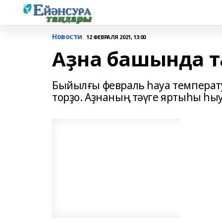
Новости
12 ФЕВРАЛЯ 2021, 13:00
Аҙна башында т
Быйылғы февраль һауа темпера
торҙо. Аҙнаның тәүге яртыһы һы