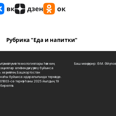
Рубрика "Еда и напитки"
мтә, мәғлүмәт технологиялары һәм киң
Баш мөхәррир: Ә.М. Әйүпов
ациялар өлкәһендә күҙәтеү буйынса
 хеҙмәттең Башҡортостан
каһы буйынса идаралығында теркәлде.
01803-сө теркәү һаны 2025 йылдың 19
бирелгән.