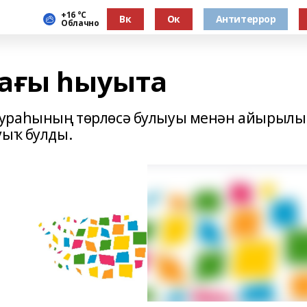
+16 °С
Вк
Ок
Антитеррор
Облачно
ағы һыуыта
тураһының төрлөсә булыуы менән айырылы
уыҡ булды.