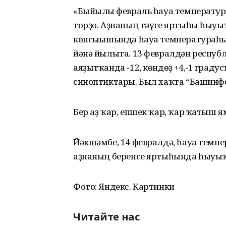
«Быйылғы февраль һауа температ
торҙо. Аҙнаның тәүге яртыһы һыуы
көнсығышында һауа температураһы 
йәнә йылыта. 13 февралдән республ
аяҙытҡанда -12, көндөҙ +4,-1 граду
синоптиктары. Был хаҡта “Башинфо
Бер аҙ ҡар, епшек ҡар, ҡар ҡатыш 
Йәкшәмбе, 14 февралдә, һауа темпе
аҙнаның беренсе яртыһында һыуыҡ
Фото: Яндекс. Картинки
Читайте нас