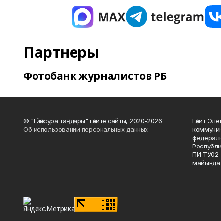
Партнеры
Фотобанк журналистов РБ
© "Ейәнсура таңдары" гәзите сайты, 2020-2026
Гәзит Эле
Об использовании персональных данных
коммуник
федераль
Республи
ПИ ТУ02-
майында 