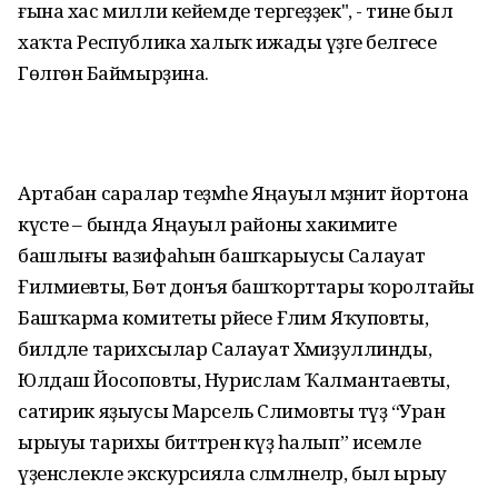
ғына хас милли кейемде тергеҙҙек", - тине был
хаҡта Республика халыҡ ижады үҙәге белгесе
Гөлгөнә Баймырҙина.
Артабан саралар теҙмәһе Яңауыл мәҙәниәт йортона
күсте – бында Яңауыл районы хакимиәте
башлығы вазифаһын башҡарыусы Салауат
Ғилмиевты, Бөтә донъя башҡорттары ҡоролтайы
Башҡарма комитеты рәйесе Ғәлим Яҡуповты,
билдәле тарихсылар Салауат Хәмиҙуллинды,
Юлдаш Йосоповты, Нурислам Ҡалмантаевты,
сатирик яҙыусы Марсель Сәлимовты тәүҙә “Уран
ырыуы тарихы биттәренә күҙ һалып” исемле
үҙенсәлекле экскурсияла сәләмләнеләр, был ырыу