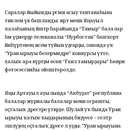
Саралар йыйынды рәсми асыу тантанаһына
тиклем үк башланды: иртә менән Яңауыл
ҡалаһының йәштәр һарайында “Тамыр” балалар
һәм үҫмерҙәр телеканалы “Нурбостан” башҡорт
йәнһүрәтенең исем туйын уҙғарҙы, ошонда уҡ
“Уран ырыуы белермәндәре” конкурсы үтте,
халыҡ-ара күргәҙмә өсөн “Ғаилә тамырҙары” һөнәри
фотосессияһы ойошторолдо.
Яңы Артауыл ауылында “Аҡбуҙат” республика
балалар журналы балалар менән осрашты,
оҫталыҡ дәрестәре үткәрҙе. Шулай уҡ бында Уран
ырыуы ҡатын-ҡыҙҙарының биҙәүесе – селтәр
эшләүҙең оҫталыҡ дәресе лә уҙҙы. "Уран ырыуына