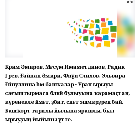
Кәрим Әмиров, Мәғсүм Имаметдинов, Радик
Гәрәев, Ғайнан Әмири, Фәнәүи Сәлихов, Эльвира
Ғәйнуллина һәм башҡалар - Уран ырыуы
сағыштырмаса бәләкәй булыуына ҡарамаҫтан,
күренекле йәмәғәт, әҙәбиәт, сәнғәт эшмәкәрҙәренә бай.
Башҡорт тарихы йылына ярашлы, был
ырыуҙың йыйыны үтте.