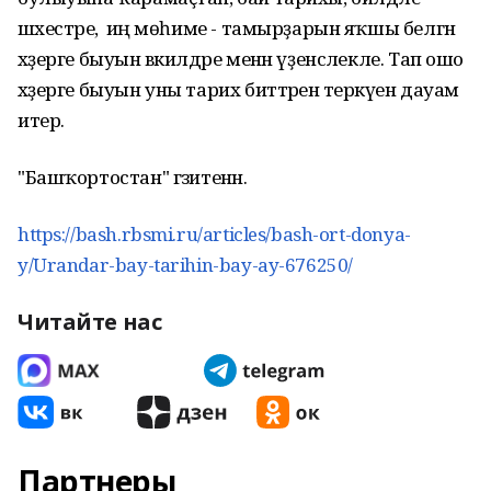
шәхестәре, ә иң мөһиме - тамырҙарын яҡшы белгән
хәҙерге быуын вәкилдәре менән үҙенсәлекле. Тап ошо
хәҙерге быуын уны тарих биттәренә теркәүен дауам
итер.
"Башҡортостан" гәзитенән.
https://bash.rbsmi.ru/articles/bash-ort-donya-
y/Urandar-bay-tarihin-bay-ay-676250/
Читайте нас
Партнеры