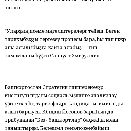
эшләгән.
"Уларҙың исеме мәңгеләштерелергә тейеш. Бөгөн
тарихыбыҙҙы тергеҙеү процесы бара, һәм тап шәжәрә
аша асылыбыҙға ҡайта алабыҙ", - тип
тамамланы һүҙен Салауат Хәмиҙуллин.
Башҡортостан Стратегик тикшеренеүҙәр
институтындағы социаль мәҙәниәтте анализлау
үҙәге етәксеһе, тарих фәндәре кандидаты, йыйынды
алып барыусы Юлдаш Йосопов барыһын да
трибунанан "Без - башҡортлар" баҫмаһы менән
таныштырҙы. Белешмәлә төньяҡ-көнбайыш