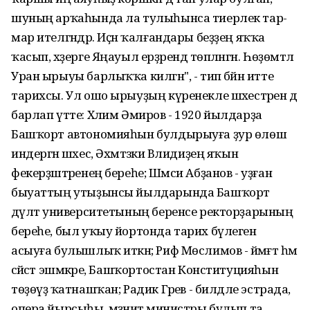
шуның арҡаһында ла тулыһынса тиерлек тар-
мар ителгәндәр. Иҫән ҡалғандары беҙҙең яҡҡа
ҡасып, хәҙерге Яңауыл ерҙәрендә төпләнгән. Һөҙөмтәлә
Уран ырыуы барлыҡҡа килгән", - тип бәйән итте
тарихсы. Ул ошо ырыуҙың күренекле шәхестәрен дә
барлап үтте: Хәлим Әмиров - 1920 йылдарҙа
Башҡорт автономияһын булдырыуға ҙур өлөш
индергән шәхес, Әхмәтзәки Вәлидиҙең яҡын
фекерҙәштәренең береһе; Шәмси Абҙанов - уҙған
быуаттың утыҙынсы йылдарында Башҡорт
дәүләт университетының беренсе ректорҙарының
береһе, был уҡыу йортонда тарих бүлеген
асыуға булышлыҡ иткән; Риф Мөслимов - йәмәғәт һәм
сәйәсәт эшмәкәре, Башҡортостан Конституцияһын
төҙөүҙә ҡатнашҡан; Радик Гәрәев - билдәле эстрада,
опера йырсыһы, мәҙәниәт министры булып та