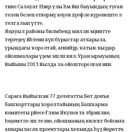
тине Салауат Нәзир улы һәм йәш быуындың туған
телен белеп еткермәү кеүек хәүефле күренеште лә
телгә алып үтте.
Яңауыл районы биләмәһендә милли мәҙәниәтте
тергеҙеү йәһәтенән күп бурыстар атҡарыла,
урындағы ҡоролтай, ағинәйҙәр, ҡатын-ҡыҙҙар
ойошмалары әүҙем эшләп килә. Уран ырыуының
йыйыны 2013 йылда ла ойошторолған икән.
Сараға йыйылған 77 делегатты Бөтә донъя
башҡорттары ҡоролтайының Башҡарма
комитеты рәйесе Ғәлим Яҡупов та тәбрикләне,
һөҙөмтәле эш теләне, ойошманың киләсәктә бойомға
ашырыласаҡ проекттары хаҡында һүҙ йөрөттө.