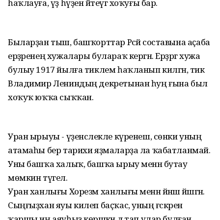
һаҡлауға, үҙ һүҙен әйтеүгә хоҡуғы бар.
Быларҙан тыш, башҡорттар Рәсәй составына аҫаба
ерҙәренең хужалары булараҡ кергән. Ерҙәргә хужа
булыу 1917 йылға тиклем һаҡланып килгән, тик
Владимир Лениндың декретынан һуң ғына был
хоҡуҡ юҡҡа сыҡҡан.
Уран ырыуы - үҙенсәлекле күренеш, сөнки уның
атамаһы бер тарихи яҙмаларҙа ла ҡабатланмай.
Уны башҡа халыҡ, башҡа ырыу менән бутау
мөмкин түгел.
Уран ханлығы Хорезм ханлығы менән йәнәш йәшәгән.
Сыңғыҙхан яуы килеп баҫҡас, уның ғәскәренә
ҡаршы иң аяуһыҙ көрәшкән дә тап улар булған,