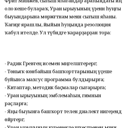
Фәрит Минәжев, сығыш яһағандар араһындағы иң
оло кеше булараҡ, Уран ырыуының үҙенән һуңғы
быуындарына мөрәжәғәтнамә менән сығыш яһаны.
Ҡағиҙәгә ярашлы, йыйын һуңында резолюция
ҡабул ителде. Ул түбәндәге ҡарарҙарҙан тора:
- Радик Гәрәевтең исемен мәңгеләштерергә;
- Төньяҡ-көнбайыш башҡорттарының үҫеше
буйынса махсус программа булдырырға;
- Китаптар, методик баҫмалар сығарырға;
- Уран ырыуының эмблемаһын, гимнын
раҫларға;
- Яңы быуынға башҡорт телен диалект нигеҙендә
өйрәтергә;
- Уран ырыуының күренекле шәхестәренең мәҙәни