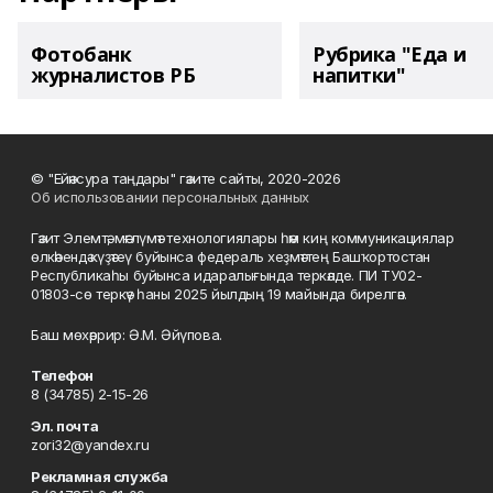
Фотобанк
Рубрика "Еда и
журналистов РБ
напитки"
© "Ейәнсура таңдары" гәзите сайты, 2020-2026
Об использовании персональных данных
Гәзит Элемтә, мәғлүмәт технологиялары һәм киң коммуникациялар
өлкәһендә күҙәтеү буйынса федераль хеҙмәттең Башҡортостан
Республикаһы буйынса идаралығында теркәлде. ПИ ТУ02-
01803-сө теркәү һаны 2025 йылдың 19 майында бирелгән.
Баш мөхәррир: Ә.М. Әйүпова.
Телефон
8 (34785) 2-15-26
Эл. почта
zori32@yandex.ru
Рекламная служба