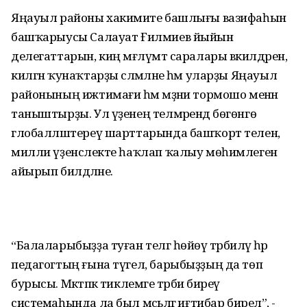
Яңауыл районы хакимиәте башлығы вазифаһын
башҡарыусы Салауат Ғилмиев йыйын
делегаттарын, киң мәғлүмәт саралары вәкилдәрен,
килгән ҡунаҡтарҙы сәләмләне һәм уларҙы Яңауыл
районының ижтимағи һәм мәҙәни тормошо менән
таныштырҙы. Ул үҙенең телмәрендә бөгөнгө
глобалләштереү шарттарында башҡорт телен,
милли үҙенсәлекте һаҡлап ҡалыу мөһимлеген
айырып билдәләне.
“Балаларыбыҙҙа туған телгә һөйөү тәрбиәләү һәр
педагогтың ғына түгел, барыбыҙҙың да төп
бурысы. Мәктәпкә тиклемге тәрбиә биреү
системаһында ла был мәсьәләгә иғтибар бирелә”, -