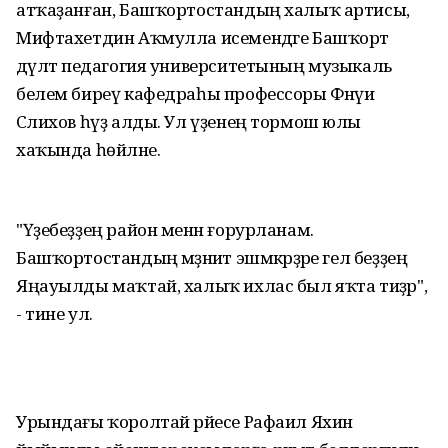
атҡаҙанған, Башҡортостандың халыҡ артисы,
Мифтахетдин Аҡмулла исемендәге Башҡорт
дәүләт педагогия университетының музыкаль
белем биреү кафедраһы профессоры Фәнәүи
Сәлихов һүҙ алды. Ул үҙенең тормош юлы
хаҡында һөйләне.
"Үҙебеҙҙең район менән ғорурланам.
Башҡортостандың мәҙәниәт эшмәкәрҙәре гел беҙҙең
Яңауылды маҡтай, халыҡ ихлас был яҡта тиҙәр",
- тине ул.
Урындағы ҡоролтай рәйесе Рафаил Яхин