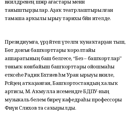
вәкилдәренең шәжәрә ағастары менән
таныштырҙылар. Аҙаҡ театрлаштырылған
тамаша арҡылы ырыу тарихы бәйән ителде.
Президиумға, үрҙә әйтеп үтелгән ҡунаҡтарҙан тыш,
Бөтә донъя башҡорттары ҡоролтайы
аппаратының баш белгесе, “Без – башҡортлар”
төньяҡ-көнбайыш башҡорттары ойошмаһы
етәксеһе Радик Бәхтиев һәм Уран ырыуы вәкиле,
Рәсәйҙең атҡаҙанған, Башҡортостандың халыҡ
артисы, М. Аҡмулла исемендәге БДПУ-ның
музыкаль белем биреү кафедраһы профессоры
Фәнәүи Сәлихов та саҡырылды.