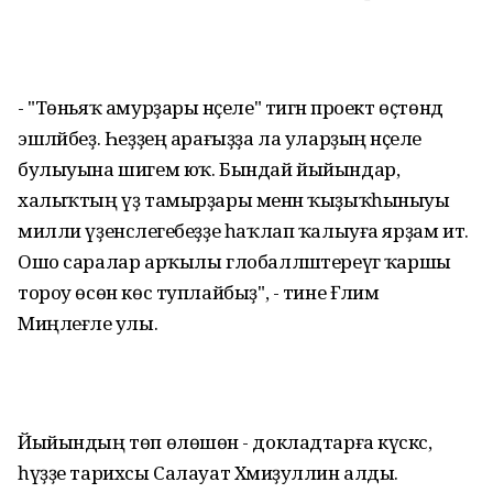
- "Төньяҡ амурҙары нәҫеле" тигән проект өҫтөндә
эшләйбеҙ. Һеҙҙең арағыҙҙа ла уларҙың нәҫеле
булыуына шигем юҡ. Бындай йыйындар,
халыҡтың үҙ тамырҙары менән ҡыҙыҡһыныуы
милли үҙенсәлегебеҙҙе һаҡлап ҡалыуға ярҙам итә.
Ошо саралар арҡылы глобалләштереүгә ҡаршы
тороу өсөн көс туплайбыҙ", - тине Ғәлим
Миңлеғәле улы.
Йыйындың төп өлөшөнә - докладтарға күскәс,
һүҙҙе тарихсы Салауат Хәмиҙуллин алды.