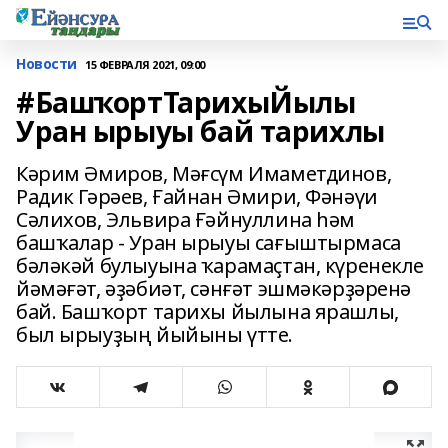
Новости
15 ФЕВРАЛЯ 2021, 09:00
#БашҡортТарихыЙылы
Уран ырыуы бай тарихлы
Кәрим Әмиров, Мәғсүм Имаметдинов,
Радик Гәрәев, Ғайнан Әмири, Фәнәүи
Сәлихов, Эльвира Ғәйнуллина һәм
башҡалар - Уран ырыуы сағыштырмаса
бәләкәй булыуына ҡарамаҫтан, күренекле
йәмәғәт, әҙәбиәт, сәнғәт эшмәкәрҙәренә
бай. Башҡорт тарихы йылына ярашлы,
был ырыуҙың йыйыны үтте.