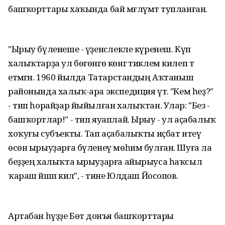
башҡорттары хаҡында бай мәғлүмәт тупланған.
"Ырыу бүленеше - үҙенсәлекле күренеш. Күп
халыҡтарҙа ул бөгөнгө көнгә тиклем килеп тә
етмәгән. 1960 йылда Татарстандың Аҡтаныш
районында халыҡ-ара экспедиция үтә. "Кем һеҙ?"
- тип һорайҙар йыйылған халыҡтан. Улар: "Без -
башҡортлар!" - тип яуаплай. Ырыу - ул аҫабалыҡ
хоҡуғы субъекты. Тап аҫабалыҡты иҫбат итеү
өсөн ырыуҙарға бүленеү мөһим булған. Шуға ла
беҙҙең халыҡта ырыуҙарға айырыуса һаҡсыл
ҡараш йәшәп килә", - тине Юлдаш Йосопов.
Артабан һүҙҙе Бөтә донъя башҡорттары