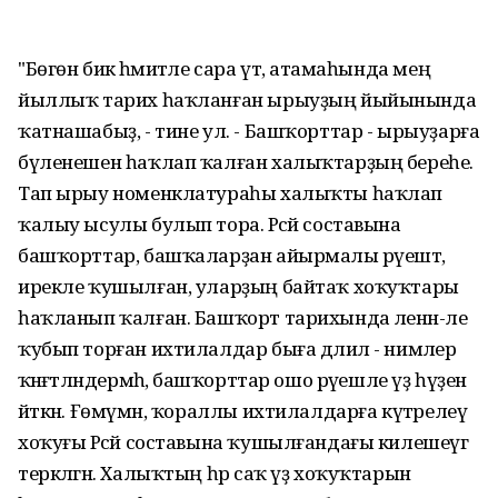
"Бөгөн бик әһәмиәтле сара үтә, атамаһында мең
йыллыҡ тарих һаҡланған ырыуҙың йыйынында
ҡатнашабыҙ, - тине ул. - Башҡорттар - ырыуҙарға
бүленешен һаҡлап ҡалған халыҡтарҙың береһе.
Тап ырыу номенклатураһы халыҡты һаҡлап
ҡалыу ысулы булып тора. Рәсәй составына
башҡорттар, башҡаларҙан айырмалы рәүештә,
ирекле ҡушылған, уларҙың байтаҡ хоҡуҡтары
һаҡланып ҡалған. Башҡорт тарихында әленән-әле
ҡубып торған ихтилалдар быға дәлил - нимәлер
ҡәнәғәтләндермәһә, башҡорттар ошо рәүешле үҙ һүҙен
әйткән. Ғөмүмән, ҡораллы ихтилалдарға күтәрелеү
хоҡуғы Рәсәй составына ҡушылғандағы килешеүгә
теркәлгән. Халыҡтың һәр саҡ үҙ хоҡуҡтарын