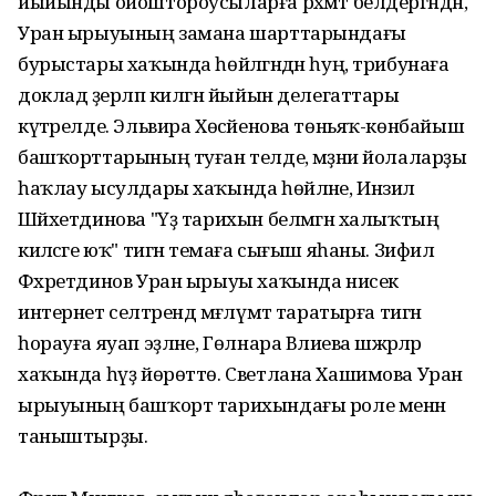
йыйынды ойоштороусыларға рәхмәт белдергәндән,
Уран ырыуының замана шарттарындағы
бурыстары хаҡында һөйләгәндән һуң, трибунаға
доклад әҙерләп килгән йыйын делегаттары
күтәрелде. Эльвира Хөсәйенова төньяҡ-көнбайыш
башҡорттарының туған телде, мәҙәни йолаларҙы
һаҡлау ысулдары хаҡында һөйләне, Инзилә
Шәйхетдинова "Үҙ тарихын белмәгән халыҡтың
киләсәге юҡ" тигән темаға сығыш яһаны. Зифил
Фәхретдинов Уран ырыуы хаҡында нисек
интернет селтәрендә мәғлүмәт таратырға тигән
һорауға яуап эҙләне, Гөлнара Вәлиева шәжәрәләр
хаҡында һүҙ йөрөттө. Светлана Хашимова Уран
ырыуының башҡорт тарихындағы роле менән
таныштырҙы.