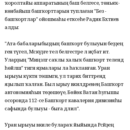
ҡоролтайы аппаратының баш белгесе, төньяҡ-
көнбайыш башҡорттарын туплаған "Без -
башҡортлар" ойошмаһы етәксеһе Радик Бәхтиев
алды:
"Ата-бабаларыбыҙҙың башҡорт булыуын беҙҙең
генә түгел, Мәскәүҙәге тел белгестәре лә иҫбат итә.
Уларҙың "Миңзәләгә саҡлы халыҡ башҡорт телендә
һөйләшә" тигән яҙмалары ла һаҡланған. Уран
ырыуы күктән төшмәгән, ул тарих биттәрендә
яҙылып ҡалған. Был ырыу вәкилдәренең Башҡорт
автономияһын төҙөшөүе, Бөйөк Ватан һуғышы
осоронда 112-се Башҡорт кавалерия дивизияһы
сафында булыуы - быға дәлил".
Уран ырыуы вәкиле булараҡ йыйында Рәсәйҙең