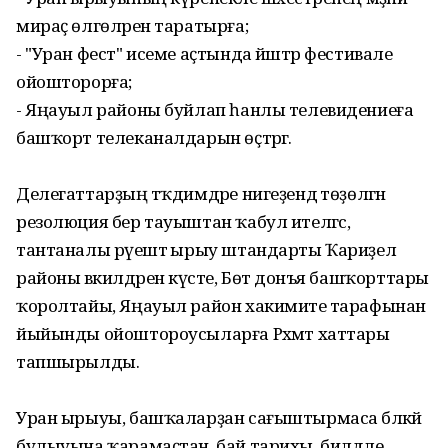
мираҫ өлгөләрен таратырға;
- "Уран фест" исеме аҫтында йәштәр фестивале
ойошторорға;
- Яңауыл районы буйлап һанлы телевидениеға
башҡорт телеканалдарын өҫтәргә.
Делегаттарҙың тәҡдимдәре нигеҙендә төҙөлгән
резолюция бер тауыштан ҡабул ителгәс,
тантаналы рәүештә ырыу штандарты Ҡариҙел
районы вәкилдәренә күсте, Бөтә донъя башҡорттары
ҡоролтайы, Яңауыл район хакимиәте тарафынан
йыйынды ойоштороусыларға Рәхмәт хаттары
тапшырылды.
Уран ырыуы, башҡаларҙан сағыштырмаса бәләкәй
булыуына ҡарамаҫтан, бай тарихы, билдәле