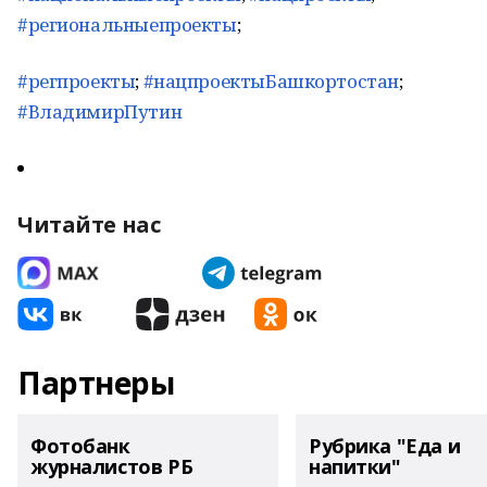
#региональныепроекты
;
#регпроекты
;
#нацпроектыБашкортостан
;
#ВладимирПутин
Читайте нас
Партнеры
Фотобанк
Рубрика "Еда и
журналистов РБ
напитки"