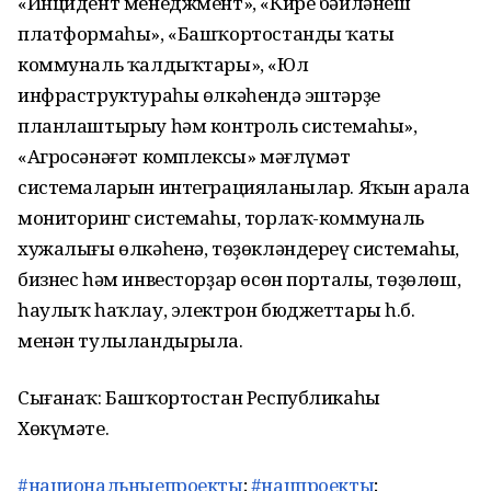
«Инцидент менеджмент», «Кире бәйләнеш
платформаһы», «Башҡортостандың ҡаты
коммуналь ҡалдыҡтары», «Юл
инфраструктураһы өлкәһендә эштәрҙе
планлаштырыу һәм контроль системаһы»,
«Агросәнәғәт комплексы» мәғлүмәт
системаларын интеграцияланылар. Яҡын арала
мониторинг системаһы, торлаҡ-коммуналь
хужалығы өлкәһенә, төҙөкләндереү системаһы,
бизнес һәм инвесторҙар өсөн порталы, төҙөлөш,
һаулыҡ һаҡлау, электрон бюджеттары һ.б.
менән тулыландырыла.
Сығанаҡ: Башҡортостан Республикаһы
Хөкүмәте.
#национальныепроекты
;
#нацпроекты
;