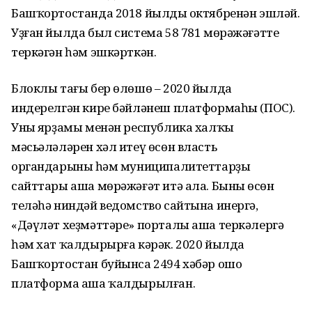
Башҡортостанда 2018 йылдың октябренән эшләй.
Уҙған йылда был система 58 781 мөрәжәғәтте
теркәгән һәм эшкәрткән.
Блоклы тағы бер өлөшө – 2020 йылда
индерелгән кире бәйләнеш платформаһы (ПОС).
Уның ярҙамы менән республика халҡы
мәсьәләләрен хәл итеү өсөн власть
органдарының һәм муниципалитеттарҙың
сайттары аша мөрәжәғәт итә ала. Бының өсөн
теләһә ниндәй ведомство сайтына инергә,
«Дәүләт хеҙмәттәре» порталы аша теркәлергә
һәм хат ҡалдырырға кәрәк. 2020 йылда
Башҡортостан буйынса 2494 хәбәр ошо
платформа аша ҡалдырылған.