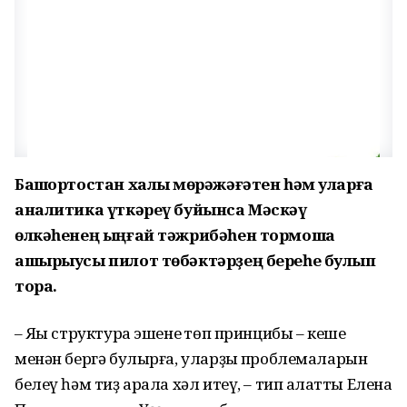
Башҡортостан халыҡ мөрәжәғәтен һәм уларға
аналитика үткәреү буйынса Мәскәү
өлкәһенең ыңғай тәжрибәһен тормошҡа
ашырыусы пилот төбәктәрҙең береһе булып
тора.
– Яңы структура эшенең төп принцибы – кеше
менән бергә булырға, уларҙың проблемаларын
белеү һәм тиҙ арала хәл итеү, – тип аңлатты Елена