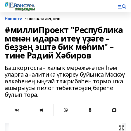
Новости
15 ФЕВРАЛЯ 2021, 08:00
#миллиПроект "Республика
менән идара итеү үҙәге –
беҙҙең эштә бик мөһим" –
тине Радий Хәбиров
Башҡортостан халыҡ мөрәжәғәтен һәм
уларға аналитика үткәреү буйынса Мәскәү
өлкәһенең ыңғай тәжрибәһен тормошҡа
ашырыусы пилот төбәктәрҙең береһе
булып тора.