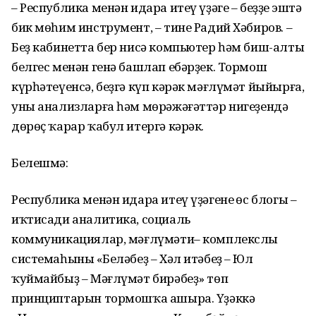
– Республика менән идара итеү үҙәге – беҙҙең эштә
бик мөһим инструмент, – тине Радий Хәбиров. –
Беҙ кабинетта бер нисә компьютер һәм биш-алты
белгес менән генә башлап ебәрҙек. Тормош
күрһәтеүенсә, беҙгә күп кәрәк мәғлүмәт йыйырға,
уны анализларға һәм мөрәжәғәттәр нигеҙендә
дөрөҫ ҡарар ҡабул итергә кәрәк.
Белешмә:
Республика менән идара итеү үҙәгенең өс блогы –
иҡтисади аналитика, социаль
коммуникациялар, мәғлүмәти– комплекслы
системаһының «Беләбеҙ – Хәл итәбеҙ – Юл
ҡуймайбыҙ – Мәғлүмәт бирәбеҙ» төп
принциптарын тормошҡа ашыра. Үҙәккә