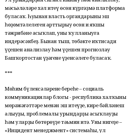
мәсьәләләре хәл итеү өсөн күргәҙмә платформа
буласаҡ. Һуңынан власть органдарының эш
һөҙөмтәлелеген арттырыу өсөн иң яҡшы
тәжрибәне асыҡлап, уны ҡулланыуға
индерәсәкбеҙ. Бынан тыш, төбәктең иҡтисади
үҫешен анализлау һәм үҫешен прогнозлау
Башҡортостан үҙәгенең үҙенсәлеге буласаҡ.
***
Мөһим бүлексәләренең береһе – социаль
коммуникациялар блогы - республика халҡының
мөрәжәғәттәре менән эш итеүҙе, кире бәйләнеш
алыуҙы, проблемалы урындарҙы асыҡлауҙы
һәм уларҙы бөтөрөүҙе тәьмин итә. Уның нигеҙе –
«Инцидент менеджмент» системаһы, ул