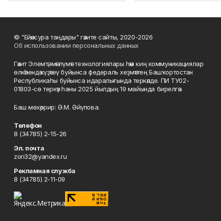
© "Ейәнсура таңдары" гәзите сайты, 2020-2026
Об использовании персональных данных
Гәзит Элемтә, мәғлүмәт технологиялары һәм киң коммуникациялар
өлкәһендә күҙәтеү буйынса федераль хеҙмәттең Башҡортостан
Республикаһы буйынса идаралығында теркәлде. ПИ ТУ02-
01803-сө теркәү һаны 2025 йылдың 19 майында бирелгән.
Баш мөхәррир: Ә.М. Әйүпова.
Телефон
8 (34785) 2-15-26
Эл. почта
zori32@yandex.ru
Рекламная служба
8 (34785) 2-11-09