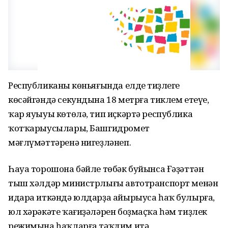
Республиканың көньяғында елдең тиҙлеге
көсәйгәндә секундына 18 метрға тиклем етеүе,
ҡар яуыуы көтөлә, тип иҫкәртә республика
ҡотҡарыусылары, Башгидромет
мәғлүмәттәренә нигеҙләнеп.
Һауа торошона бәйле төбәк буйынса Ғәҙәттән
тыш хәлдәр министрлығы автотранспорт менән
идара иткәндә юлдарҙа айырыуса һаҡ булырға,
юл хәрәкәте ҡағиҙәләрен боҙмаҫҡа һәм тиҙлек
режимына һаҡларға тәҡдим итә.