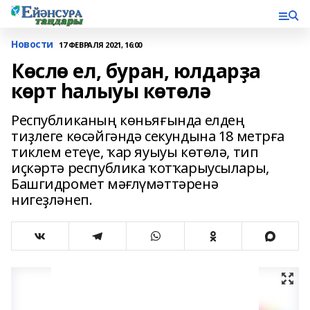
Новости
17 ФЕВРАЛЯ 2021, 16:00
Көслө ел, буран, юлдарҙа
көрт һалыуы көтөлә
Республиканың көньяғында елдең
тиҙлеге көсәйгәндә секундына 18 метрға
тиклем етеүе, ҡар яуыуы көтөлә, тип
иҫкәртә республика ҡотҡарыусылары,
Башгидромет мәғлүмәттәренә
нигеҙләнеп.