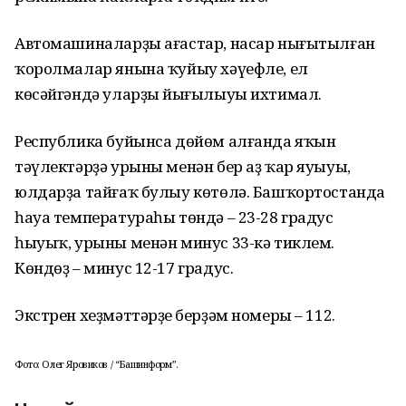
Автомашиналарҙы ағастар, насар нығытылған
ҡоролмалар янына ҡуйыу хәүефле, ел
көсәйгәндә уларҙың йығылыуы ихтимал.
Республика буйынса дөйөм алғанда яҡын
тәүлектәрҙә урыны менән бер аҙ ҡар яуыуы,
юлдарҙа тайғаҡ булыу көтөлә. Башҡортостанда
һауа температураһы төндә – 23-28 градус
һыуыҡ, урыны менән минус 33-кә тиклем.
Көндөҙ – минус 12-17 градус.
Экстрен хеҙмәттәрҙең берҙәм номеры – 112.
Фото: Олег Яровиков / “Башинформ”.