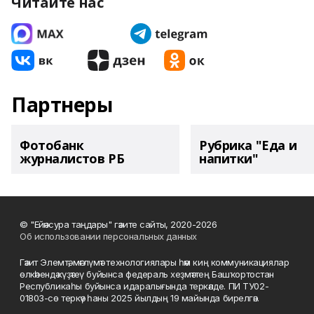
Читайте нас
Партнеры
Фотобанк
Рубрика "Еда и
журналистов РБ
напитки"
© "Ейәнсура таңдары" гәзите сайты, 2020-2026
Об использовании персональных данных
Гәзит Элемтә, мәғлүмәт технологиялары һәм киң коммуникациялар
өлкәһендә күҙәтеү буйынса федераль хеҙмәттең Башҡортостан
Республикаһы буйынса идаралығында теркәлде. ПИ ТУ02-
01803-сө теркәү һаны 2025 йылдың 19 майында бирелгән.