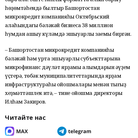
һөҙөмтәһендә былтыр Башҡортостан
микрокредит компанияһы Октябрьский
ҡалаһындағы бәләкәй бизнесҡа 38 миллион
һумдан ашыу күләмдә эшҡыуарлыҡ заемы биргән.
– Башҡортостан микрокредит компанияһы
бәләкәй һәм урта эшҡыуарлыҡ субъекттарына
микрофинанс дәүләт ярҙамы алымдарын әүҙем
үҫтерә, төбәк муниципалитеттарында ярҙам
инфраструктураһы ойошмалары менән тығыҙ
хеҙмәттәшлек итә, – тине ойошма директоры
Илһам Закиров.
Читайте нас