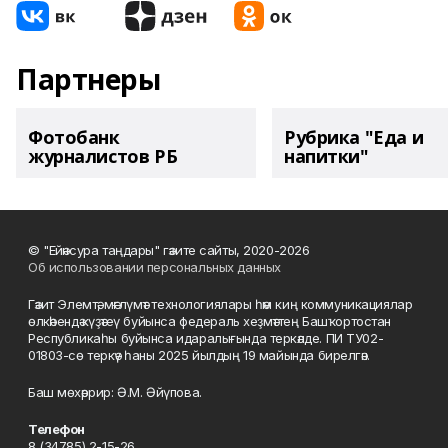
Партнеры
Фотобанк
Рубрика "Еда и
журналистов РБ
напитки"
© "Ейәнсура таңдары" гәзите сайты, 2020-2026
Об использовании персональных данных
Гәзит Элемтә, мәғлүмәт технологиялары һәм киң коммуникациялар
өлкәһендә күҙәтеү буйынса федераль хеҙмәттең Башҡортостан
Республикаһы буйынса идаралығында теркәлде. ПИ ТУ02-
01803-сө теркәү һаны 2025 йылдың 19 майында бирелгән.
Баш мөхәррир: Ә.М. Әйүпова.
Телефон
8 (34785) 2-15-26