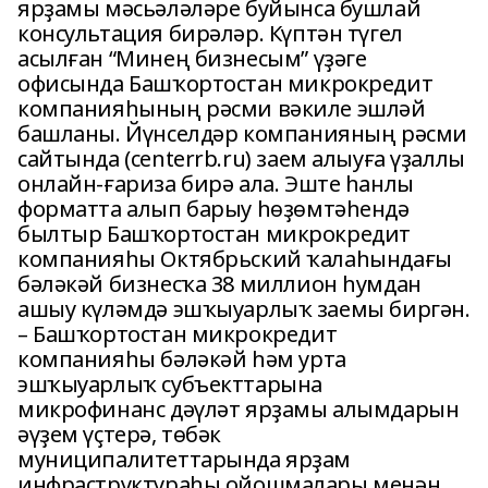
ярҙамы мәсьәләләре буйынса бушлай
консультация бирәләр. Күптән түгел
асылған “Минең бизнесым” үҙәге
офисында Башҡортостан микрокредит
компанияһының рәсми вәкиле эшләй
башланы. Йүнселдәр компанияның рәсми
сайтында (centerrb.ru) заем алыуға үҙаллы
онлайн-ғариза бирә ала. Эште һанлы
форматта алып барыу һөҙөмтәһендә
былтыр Башҡортостан микрокредит
компанияһы Октябрьский ҡалаһындағы
бәләкәй бизнесҡа 38 миллион һумдан
ашыу күләмдә эшҡыуарлыҡ заемы биргән.
– Башҡортостан микрокредит
компанияһы бәләкәй һәм урта
эшҡыуарлыҡ субъекттарына
микрофинанс дәүләт ярҙамы алымдарын
әүҙем үҫтерә, төбәк
муниципалитеттарында ярҙам
инфраструктураһы ойошмалары менән