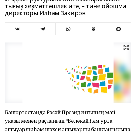
тығыҙ хеҙмәттәшлек итә, – тине ойошма
директоры Илһам Закиров.
Башҡортостанда Рәсәй Президентының май
указы менән раҫланған “Бәләкәй һәм урта
эшҡыуарлыҡ һәм шәхси эшҡыуарлыҡ башланғысына