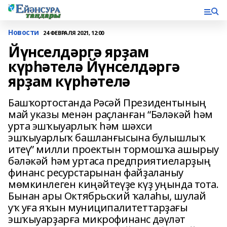
Новости
24 ФЕВРАЛЯ 2021, 12:00
Йүнселдәргә ярҙам
күрһәтелә Йүнселдәргә
ярҙам күрһәтелә
Башҡортостанда Рәсәй Президентының
май указы менән раҫланған “Бәләкәй һәм
урта эшҡыуарлыҡ һәм шәхси
эшҡыуарлыҡ башланғысына булышлыҡ
итеү” милли проектын тормошҡа ашырыу
бәләкәй һәм уртаса предприятиеларҙың
финанс ресурстарынан файҙаланыу
мөмкинлеген киңәйтеүҙе күҙ уңында тота.
Бынан ары Октябрьский ҡалаһы, шулай
уҡ уға яҡын муниципалитеттарҙағы
эшҡыуарҙарға микрофинанс дәүләт