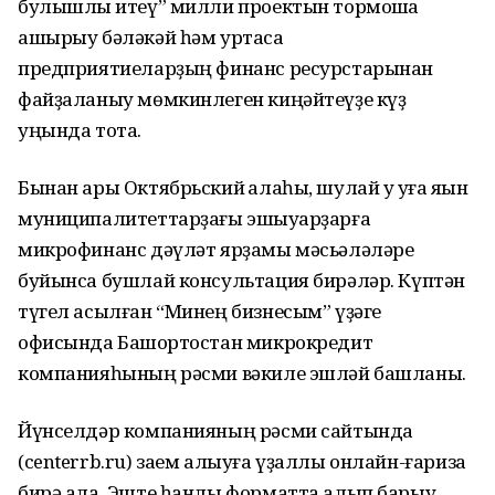
булышлыҡ итеү” милли проектын тормошҡа
ашырыу бәләкәй һәм уртаса
предприятиеларҙың финанс ресурстарынан
файҙаланыу мөмкинлеген киңәйтеүҙе күҙ
уңында тота.
Бынан ары Октябрьский ҡалаһы, шулай уҡ уға яҡын
муниципалитеттарҙағы эшҡыуарҙарға
микрофинанс дәүләт ярҙамы мәсьәләләре
буйынса бушлай консультация бирәләр. Күптән
түгел асылған “Минең бизнесым” үҙәге
офисында Башҡортостан микрокредит
компанияһының рәсми вәкиле эшләй башланы.
Йүнселдәр компанияның рәсми сайтында
(centerrb.ru) заем алыуға үҙаллы онлайн-ғариза
бирә ала. Эште һанлы форматта алып барыу