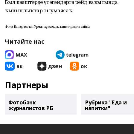
Был кәңәштәрҙе үтәгәндәргә рейд ваҡытында
ҡыйынлыҡтар тыумаясаҡ.
Фото: Башҡортостан Урман хужалығы министрлығы сайты.
Читайте нас
Партнеры
Фотобанк
Рубрика "Еда и
журналистов РБ
напитки"