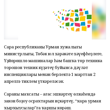
Сара республиканың Урман хужалығы
министрлығы, Төбәк юл хәрәкәте хәүефһеҙлеге,
Үҙйөрөшлө машиналар һәм башҡа төр техника
торошон техник күҙәтеү буйынса дәүләт
инспекциялары менән берлектә 1 марттан 2
апрелгә тиклем үткәреләсәк.
Сараның маҡсаты – ағас эшкәртеү өлкәһендә
закон боҙоу осраҡтарын иҫкәртеү, “ҡара урман
ҡырҡыусылар”ға ҡаршы көрәш.