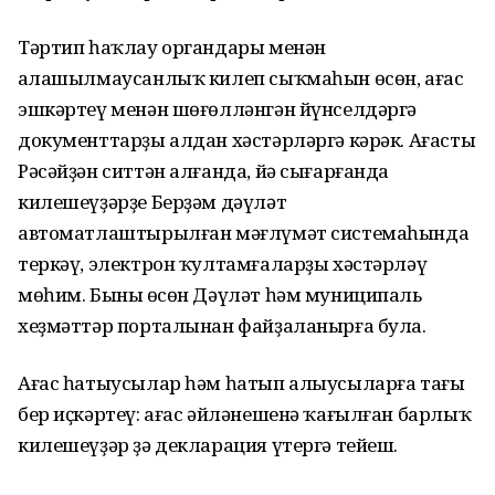
Тәртип һаҡлау органдары менән
аңлашылмаусанлыҡ килеп сыҡмаһын өсөн, ағас
эшкәртеү менән шөғөлләнгән йүнселдәргә
документтарҙы алдан хәстәрләргә кәрәк. Ағасты
Рәсәйҙән ситтән алғанда, йә сығарғанда
килешеүҙәрҙе Берҙәм дәүләт
автоматлаштырылған мәғлүмәт системаһында
теркәү, электрон ҡултамғаларҙы хәстәрләү
мөһим. Бының өсөн Дәүләт һәм муниципаль
хеҙмәттәр порталынан файҙаланырға була.
Ағас һатыусылар һәм һатып алыусыларға тағы
бер иҫкәртеү: ағас әйләнешенә ҡағылған барлыҡ
килешеүҙәр ҙә декларация үтергә тейеш.