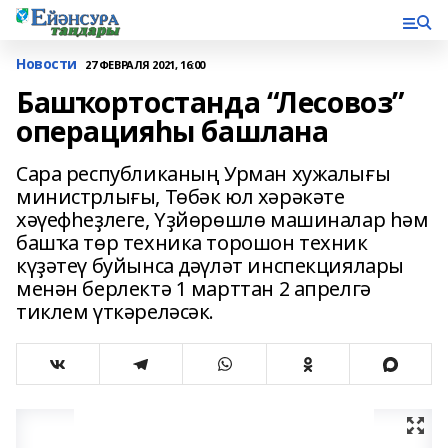
Новости
27 ФЕВРАЛЯ 2021, 16:00
Башҡортостанда “Лесовоз”
операцияһы башлана
Сара республиканың Урман хужалығы
министрлығы, Төбәк юл хәрәкәте
хәүефһеҙлеге, Үҙйөрөшлө машиналар һәм
башҡа төр техника торошон техник
күҙәтеү буйынса дәүләт инспекциялары
менән берлектә 1 марттан 2 апрелгә
тиклем үткәреләсәк.