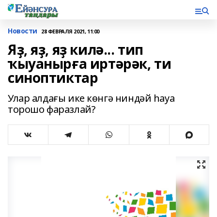
Новости
28 ФЕВРАЛЯ 2021, 11:00
Яҙ, яҙ, яҙ килә... тип
ҡыуанырға иртәрәк, ти
синоптиктар
Улар алдағы ике көнгә ниндәй һауа
торошо фаразлай?