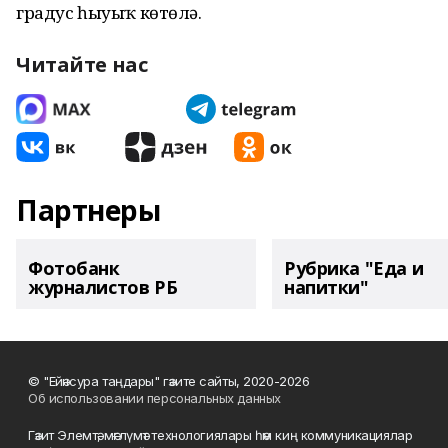
градус һыуыҡ көтөлә.
Читайте нас
Партнеры
Фотобанк
Рубрика "Еда и
журналистов РБ
напитки"
© "Ейәнсура таңдары" гәзите сайты, 2020-2026
Об использовании персональных данных
Гәзит Элемтә, мәғлүмәт технологиялары һәм киң коммуникациялар