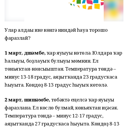
Улар алдағы ике көнгә ниндәй һауа торошо
фаразлай?
1 март, дүшәмбе,
ҡар яуыуы көтөлә. Юлдарға ҡар
һалыуы, боҙлауыҡ булыуы мөмкин. Ел
төньяҡтан-көнсығыштан. Температура төндә –
минус 13-18 градус, аяҙытҡанда 23 градусҡаса
һыуыта. Көндөҙ 8-13 градус һыуыҡ көтөлә.
2 март, шишәмбе,
төбәктә еңелсә ҡар яуыуы
фаразлана. Ел көслө булмай, көньяҡтан иҫәсәк.
Температура төндә – минус 12-17 градус,
аяҙытҡанда 27 градусҡаса һыуыта. Көндөҙ 8-13