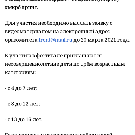
#мкрб #рцнт.
Для участия необходимо выслать заявку с
видеоматериалом на электронный адрес
оргкомитета
frcnt@mail.ru
до 20 марта 2021 года.
К участию в фестивале приглашаются
несовершеннолетние дети по трём возрастным
категориям:
- с 4 до 7 лет;
- с 8 до 12 лет;
- с 13 до 16 лет.
Гала-концерт и награждение победителей