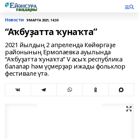
Новости
9 МАРТА 2021, 14:30
“Аҡбуҙатта ҡунаҡта”
2021 йылдың 2 апрелендә Көйөргәҙе
районының Ермолаевка ауылында
“Аҡбуҙатта ҡунаҡта” V асыҡ республика
балалар һәм үҫмерҙәр ижады фольклор
фестивале үтә.