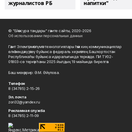
журналистов РБ
напитки"
© "Ейәнсура таңдары" гәзите сайты, 2020-2026
Об использовании персональных данных
Гәзит Элемтә, мәғлүмәт технологиялары һәм киң коммуникациялар
өлкәһендә күҙәтеү буйынса федераль хеҙмәттең Башҡортостан
Республикаһы буйынса идаралығында теркәлде. ПИ ТУ02-
01803-сө теркәү һаны 2025 йылдың 19 майында бирелгән.
Баш мөхәррир: Ә.М. Әйүпова.
Телефон
8 (34785) 2-15-26
Эл. почта
zori32@yandex.ru
Рекламная служба
8 (34785) 2-11-09