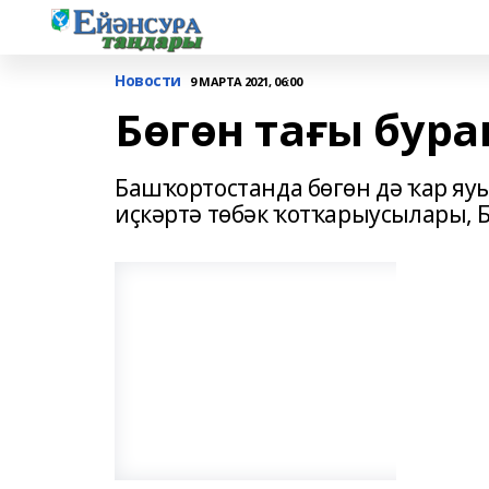
Новости
9 МАРТА 2021, 06:00
Бөгөн тағы бура
Башҡортостанда бөгөн дә ҡар яу
иҫкәртә төбәк ҡотҡарыусылары,