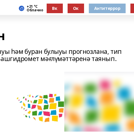
+21 °С
Вк
Ок
Антитеррор
Облачно
н
ыуы һәм буран булыуы прогнозлана, тип
 Башгидромет мәғлүмәттәренә таянып.