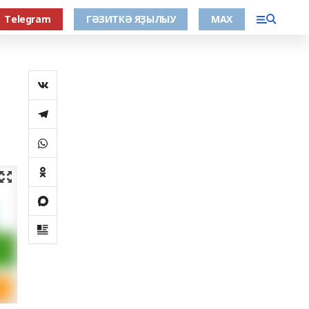
Тelegram
ГӘЗИТКӘ ЯҘЫЛЫУ
МАХ