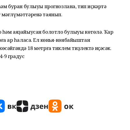
 һәм буран булыуы прогнозлана, тип иҫкәртә
т мәғлүмәттәренә таянып.
о һәм аяҙайыусан болотло булыуы көтөлә. Ҡар
а ҡар һаласаҡ. Ел көньяҡ-көнбайыштан
көсәйгәндә 18 метрға тиклем тиҙлектә иҫәсәк.
4-9 градус