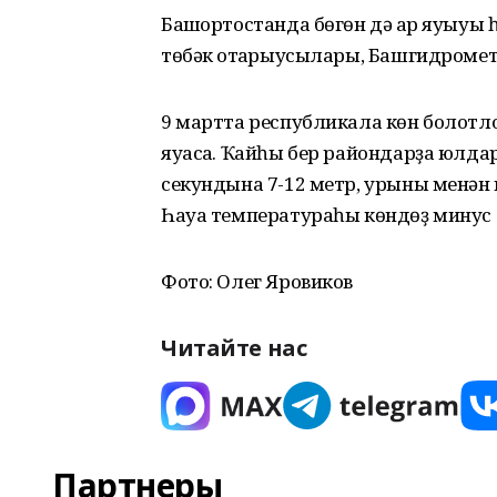
Башҡортостанда бөгөн дә ҡар яуыуы
төбәк ҡотҡарыусылары, Башгидроме
9 мартта республикала көн болотл
яуасаҡ. Ҡайһы бер райондарҙа юлдарғ
секундына 7-12 метр, урыны менән 
Һауа температураһы көндөҙ минус 
Фото: Олег Яровиков
Читайте нас
Партнеры