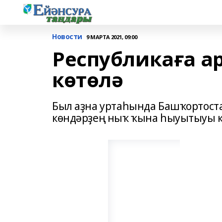
Новости
9 МАРТА 2021, 09:00
Республикаға а
көтөлә
Был аҙна уртаһында Башҡортоста
көндәрҙең ныҡ ҡына һыуытыуы к