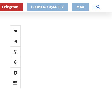
Тelegram
ГӘЗИТКӘ ЯҘЫЛЫУ
МАХ