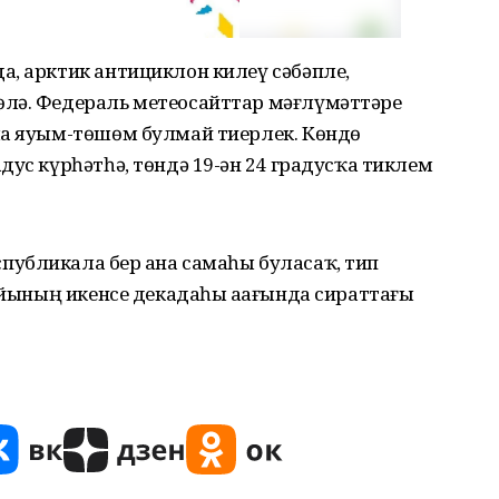
а, арктик антициклон килеү сәбәпле,
өлә. Федераль метеосайттар мәғлүмәттәре
ла яуым-төшөм булмай тиерлек. Көндөҙ
ус күрһәтһә, төндә 19-ҙән 24 градусҡа тиклем
убликала бер аҙна самаһы буласаҡ, тип
 айының икенсе декадаһы аҙағында сираттағы