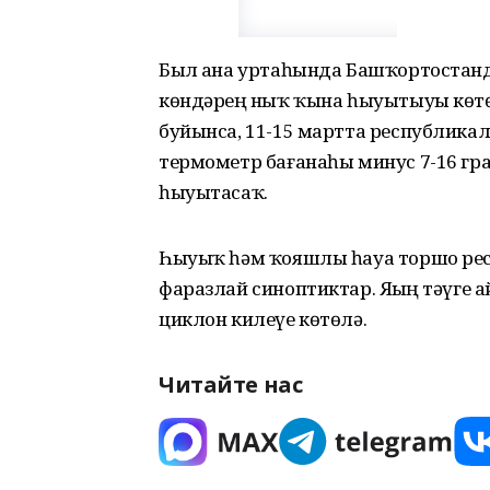
Был аҙна уртаһында Башҡортостанд
көндәрҙең ныҡ ҡына һыуытыуы көт
буйынса, 11-15 мартта республика
термометр бағанаһы минус 7-16 град
һыуытасаҡ.
Һыуыҡ һәм ҡояшлы һауа торшо респ
фаразлай синоптиктар. Яҙҙың тәүге
циклон килеүе көтөлә.
Читайте нас