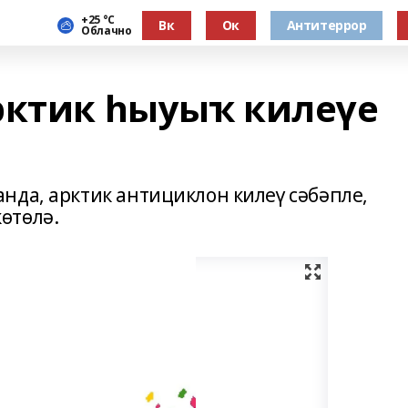
+25 °С
Вк
Ок
Антитеррор
Облачно
рктик һыуыҡ килеүе
нда, арктик антициклон килеү сәбәпле,
өтөлә.