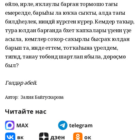
өйлө, ирле, яҡлаулы барған тормошо тағы
емерелде, барыһы ла юҡҡа сыҡты, алда тағы
билдәһеҙлек, ниндәй күрәсәген күрер. Кемдер таҡыр,
тура юлдан барғанда бәхет ҡапҡалары үҙенән үҙе
асыла, ә кемгәлер соҡор-саҡырлы бысраҡ юлдан
барып та, инде еттем, тотҡаһына үрелдем,
тигәндә, танау төбөндә шартлап ябыла, дөрөҫмө
был?
Гөлдәр әбей.
Автор:
Залия Байгускарова
Читайте нас