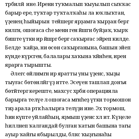
тәрбиәләй ине. Иренән туҡмалып ҡыуылып сыҡҡас
барыр ере, туҡтар туҡталҡаһы ла юҡлыҡтан,
үҙенең һыйырын тейәшергә ярҙамға ҡырҙан бергә
килгән, ошоғаса әсәһе менән генә йәшәгән буйҙаҡ, ҡырҡ
биште үткән ир йәшәргә бергә саҡырғас эйәреп килде.
Белде ҡайҙа, ни өсөн саҡырғанына, башын эйеп
күнде күрәсәгенә, балалары хаҡына ҡәйнәһенә, иренә
ярарға тырышты.
Әлегәсә өйләнмәгән ир яратты уны үҙенсә, ҡыҙы
тыуғас бөтөнләйгә үҙ итте. Эсеүен ташлап донъя
бөтәйтергә кереште, махсус хәрби операцияла
барырға теләүе лә ошоғаса мәғәнәһеҙ үткән тормошон
тиҙ арала рәткә һалырға теләүҙән ине. Эх тормош,
һин күпте уйлайһың, яҙмыш үҙенсә хәл итә. Күңеле
һилләнеп ҡалғандай булған ҡатын башына тағы
ауыр ҡайғы ябырылды, бәләкәс ҡыҙғынаһы