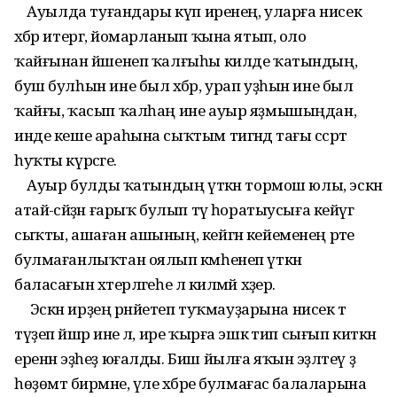
Ауылда туғандары күп иренең, уларға нисек
хәбәр итергә, йомарланып ҡына ятып, оло
ҡайғынан йәшенеп ҡалғыһы килде ҡатындың,
буш булһын ине был хәбәр, урап уҙһын ине был
ҡайғы, ҡасып ҡалһаң ине ауыр яҙмышыңдан,
инде кеше араһына сыҡтым тигәндә тағы сәсрәтә
һуҡты күрәсәге.
Ауыр булды ҡатындың үткән тормош юлы, эскән
атай-әсәйҙән ғарыҡ булып тәү һоратыусыға кейәүгә
сыҡты, ашаған ашының, кейгән кейеменең рәте
булмағанлыҡтан оялып кәмһенеп үткән
баласағын хәтерләгеһе лә килмәй хәҙер.
Эскән ирҙең рәнйетеп туҡмауҙарына нисек тә
түҙеп йәшәр ине лә, ире ҡырға эшкә тип сығып киткән
еренән эҙһеҙ юғалды. Биш йылға яҡын эҙләтеү ҙә
һөҙөмтә бирмәне, үле хәбәре булмағас балаларына