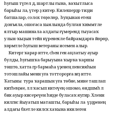
һуғыш түгел дә, шартлы ғына, ваҡытлыса
барыһы ла, үтер ҙә китер. Килешерҙәр тиҙҙән
батшалар, солох төҙөлөр, һуңынан етеш
донъяла, ошоғаса хыялында булған ҡиммәтле
ялтыр машинала алдағы ғүмерендә тыуасаҡ
улын-ҡыҙын тейәп күренекле байрамдарға йөрөр,
хөрмәтле һуғыш ветераны исемен алыр.
Китергә ҡарар итте, әсәһенә генә аңлатыу ауыр
булды, һуғышҡа барыуына ҡырҡа ҡаршы
төштө, хатта әгәр бармаһа үҙенең пенсияһын
тотошлайы менән уға тотторорға вәғәҙә итте.
Ҡатыны тура ҡарашын уға төбәне, мине ташлап
китәһеңме, әллә ҡасып китеүең ошомо, өндәшмәһә лә
бик ауыр кисереүен һиҙҙе буласаҡ яугир. Хәленән
килгәнсә йыуатып маташты, барыһы ла үҙҙәренең
алдағы бәхетле киләсәк хаҡына икәнлеген