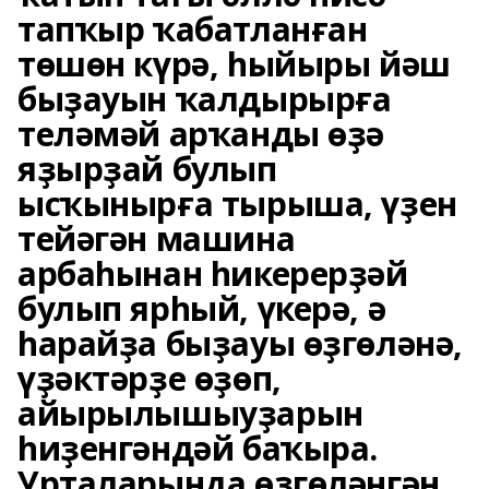
тапҡыр ҡабатланған
төшөн күрә, һыйыры йәш
быҙауын ҡалдырырға
теләмәй арҡанды өҙә
яҙырҙай булып
ысҡынырға тырыша, үҙен
тейәгән машина
арбаһынан һикерерҙәй
булып ярһый, үкерә, ә
һарайҙа быҙауы өҙгөләнә,
үҙәктәрҙе өҙөп,
айырылышыуҙарын
һиҙенгәндәй баҡыра.
Урталарында өҙгөләнгән