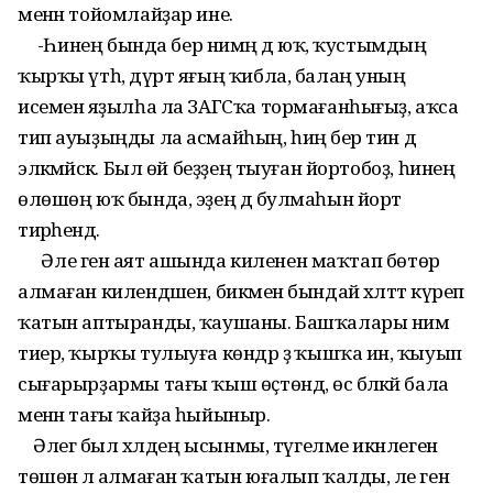
менән тойомлайҙар ине.
-Һинең бында бер нимәң дә юҡ, ҡустымдың
ҡырҡы үтһә, дүрт яғың ҡибла, балаң уның
исеменә яҙылһа ла ЗАГСҡа тормағанһығыҙ, аҡса
тип ауыҙыңды ла асмайһың, һиңә бер тин дә
эләкмәйәсәк. Был өй беҙҙең тыуған йортобоҙ, һинең
өлөшөң юҡ бында, эҙең дә булмаһын йорт
тирәһендә.
Әле генә аят ашында киленен маҡтап бөтөрә
алмаған килендәшен, бикәмен бындай хәләттә күреп
ҡатын аптыранды, ҡаушаны. Башҡалары нимә
тиер, ҡырҡы тулыуға көндәр ҙә ҡышҡа инә, ҡыуып
сығарырҙармы тағы ҡыш өҫтөндә, өс бәләкәй бала
менән тағы ҡайҙа һыйыныр.
Әлегә был хәлдең ысынмы, түгелме икәнлегенә
төшөнә лә алмаған ҡатын юғалып ҡалды, әле генә