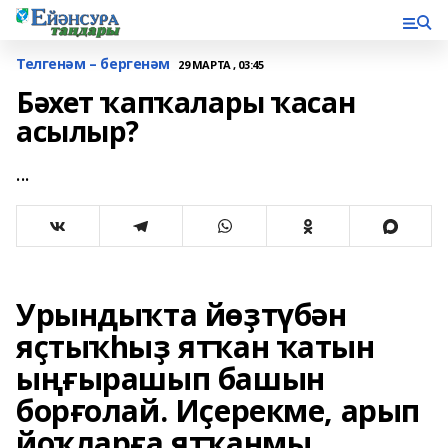
Телгенәм – бергенәм
29 МАРТА , 03:45
Бәхет ҡапҡалары ҡасан
асылыр?
...
Урындыҡта йөҙтүбән
яҫтыҡһыҙ ятҡан ҡатын
ыңғырашып башын
борғолай. Иҫерекме, арып
йоҡларға ятҡанмы,