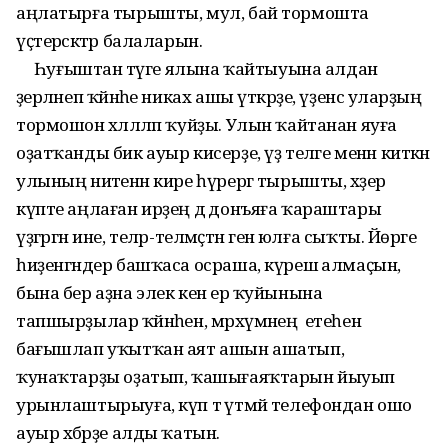
аңлатырға тырышты, мул, бай тормошта
үҫтерәсәктәр балаларын.
Һуғыштан тәүге ялына ҡайтыуына алдан
әҙерләнеп ҡәйнәһе никах ашы үткәрҙе, үҙенсә уларҙың
тормошон хәләлләп ҡуйҙы. Улын ҡайтанан яуға
оҙатҡанды бик ауыр кисерҙе, үҙ теләге менән киткән
улының ниәтенән кире һүрергә тырышты, хәҙер
күпте аңлаған ирҙең дә донъяға ҡараштары
үҙгәргән ине, теләр-теләмәҫтән генә юлға сыҡты. Йөрәге
һиҙенгәндер башҡаса осраша, күрешә алмаҫын,
бына бер аҙна элек кенә ер ҡуйынына
тапшырҙылар ҡәйнәһен, мәрхүмәнең етеһенә
бағышлап уҡытҡан аят ашын ашатып,
ҡунаҡтарҙы оҙатып, ҡашығаяҡтарын йыуып
урынлаштырыуға, күп тә үтмәй телефондан ошо
ауыр хәбәрҙе алды ҡатын.