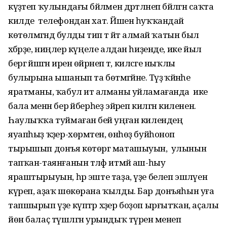
күҙәтеп ҡулындағы бәйләмен дәртләнеп бәйләгән саҡта
килде телефондан хат. Йәшен һуҡҡандай
көтөлмәгәндә булды тип тә әйтә алмай ҡатын был
хәбәрҙе, ниңәлер күңеле алдан һиҙенде, ике йыл
бергә йәшәгән иренә өйрәнеп тә, киләсәге ныҡлы
булырына ышанып та бөтмәгәйне. Тәүҙә ҡәйнәһе
яратманы, ҡабул итә алманы уйламағанда ике
бала менән бер әйберһеҙ эйәреп килгән киленен.
Һаулыҡҡа туймаған әбей уңған килендең
яуапһыҙ ҡәҙер-хөрмәтен, өнһөҙ буйһоноп
тырышып донъя көтөргә маташыуын, улынын
тапҡан-таянғанын тәләф итмәй аш-һыу
яраштырыуын, һәр эште таҙа, үҙе белеп эшләүен
күреп, аҙаҡ шөкөрана ҡылды. Бар донъяһын уға
тапшырып үҙе күптәр хәҙер боҙоп ырғытҡан, аҫалы
йөн балаҫ түшәлгән урындыҡ түренә менеп