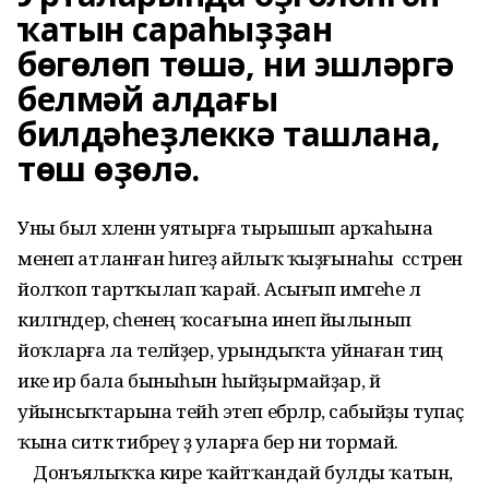
ҡатын сараһыҙҙан
бөгөлөп төшә, ни эшләргә
белмәй алдағы
билдәһеҙлеккә ташлана,
төш өҙөлә.
Уны был хәленән уятырға тырышып арҡаһына
менеп атланған һигеҙ айлыҡ ҡыҙғынаһы сәстәрен
йолҡоп тартҡылап ҡарай. Асығып имгеһе лә
килгәндер, әсәһенең ҡосағына инеп йылынып
йоҡларға ла теләйҙер, урындыҡта уйнаған тиң
ике ир бала быныһын һыйҙырмайҙар, йә
уйынсыҡтарына тейһә этеп ебәрәләр, сабыйҙы тупаҫ
ҡына ситкә тибәреү ҙә уларға бер ни тормай.
Донъялыҡҡа кире ҡайтҡандай булды ҡатын,