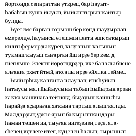
йортонда сепараттан үткәреп, бар һауыт-
һабаһын ҡуша йыуып, йыйыштырып ҡайтыр
булды.
Һәүетемсә барған тормош бер көндә шауҙырлап
емерелде, һауынсы етешмәгәнлектән эшкә саҡырып
килгән фермерҙы күреп, ҡыҙғанып ҡатынын
туҡмап ҡыуып сығарған йәш ирҙе бер кем дә
ғәйепләмәне. Электән йөрөгәндәрҙер, ике балалы бисәне
алғанға рәхмәт әйтмәй, аҡсалы ирҙе эйәләткән тейме...
Һыйырһыҙ ҡалғанға илаулап, иткә һуйып
һатыусы мал йыйыусыны табып һыйырын арзан
хаҡҡа машинаға тейәткәндә, быҙауын ҡайныһы
һарайҙа аҫыраған хаҡына тартып алып ҡалды.
Малдарҙың үҙәкте ярып баҡырышҡандары
һаман төшөнә инә, тыуған нигеҙенең төҫө, ата-
әсәһенең иҫтәлеге итеп, күңелен һалып, тырышып