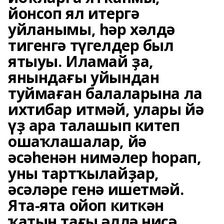
йонсоп ял итергә
уйланымы, һәр хәлдә
тигенгә түгелдер был
ятыуы. Иламай ҙа,
янындағы уйындан
туймаған балаларына ла
ихтибар итмәй, улары йә
үҙ ара талашып китеп
ошаҡлашалар, йә
әсәһенән нимәлер һорап,
уны тартҡылайҙар,
әсәләре генә ишетмәй.
Ята-ята ойоп киткән
ҡатын тағы әллә нисә