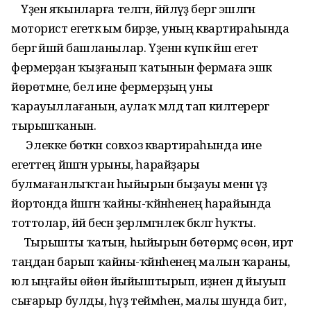
Үҙенә яҡынларға теләгән, йәйләүҙә бергә эшләгән
моторист егеткә ым бирҙе, уның квартираһында
бергә йәшәй башланылар. Үҙенән күпкә йәш егет
фермерҙан ҡыҙғанып ҡатынын фермаға эшкә
йөрөтмәне, белә ине фермерҙың уны
ҡарауыллағанын, аулаҡ мәлдә тап килтерергә
тырышҡанын.
Элекке бөткән совхоз квартираһында ине
егеттең йәшәгән урыны, һарайҙары
булмағанлыҡтан һыйырын быҙауы менән үҙ
йортонда йәшәгән ҡайны-ҡәйнәһенең һарайында
тоттолар, йәй бесән әҙерләмәгәнлек бәкәлгә һуҡты.
Тырышты ҡатын, һыйырын бөтөрмәҫ өсөн, иртә
таңдан барып ҡайны-ҡәйнәһенең малын ҡараны,
юл ыңғайы өйөн йыйыштырып, иҙәнен дә йыуып
сығарыр булды, һүҙ теймәһен, малы шунда бит,