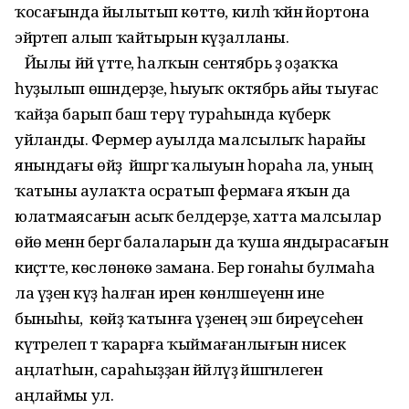
ҡосағында йылытып көттө, килһә ҡәйнә йортона
эйәртеп алып ҡайтырын күҙалланы.
Йылы йәй үтте, һалҡын сентябрь ҙә оҙаҡҡа
һуҙылып өшәндерҙе, һыуыҡ октябрь айы тыуғас
ҡайҙа барып баш терәү тураһында күберәк
уйланды. Фермер ауылда малсылыҡ һарайы
янындағы өйҙә йәшәргә ҡалыуын һораһа ла, уның
ҡатыны аулаҡта осратып фермаға яҡын да
юлатмаясағын асыҡ белдерҙе, хатта малсылар
өйө менән бергә балаларын да ҡуша яндырасағын
киҫәтте, көслөнөкө замана. Бер гонаһы булмаһа
ла үҙенә күҙ һалған ирен көнләшеүенән ине
быныһы, көйәҙ ҡатынға үҙенең эш биреүсеһенә
күтәрелеп тә ҡарарға ҡыймағанлығын нисек
аңлатһын, сараһыҙҙан йәйләүҙә йәшәгәнлеген
аңлаймы ул.