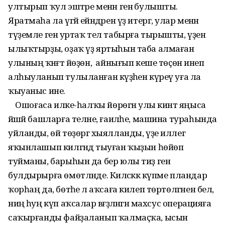
ултырып ҡул эштәре менән генә булышты.
Яратмаһа ла үгәй ейәндәрен үҙ итергә, улар менән
түҙемле генә уртаҡ тел табырға тырышты, үҙенә
ылыҡтырҙы, оҙаҡ үҙ яртыһын таба алмаған
улының ҡәнәғәт йөҙөн, айнығып кеше төҫөнә инеп
алһыуланып тулыланған кәүҙәһен күреү уға ла
ҡыуаныс ине.
Ошоғаса илке-һалҡы йөрөгән улы кинәт яңыса
йәшәй башларға теләне, ғаиләһе, машина тураһында
уйланды, өй төҙөргә хыялланды, үҙе иллегә
яҡынлашып килгәндә тыуған ҡыҙын һөйөп
туйманы, барыһын да бер юлы тиҙ генә
булдырырға өмөтләнде. Киләсәккә күпме пландар
ҡорһаң да, бөтәһе лә аҡсаға килеп төртөлгәнен белә,
ниңә һуң күп аҡсалар вәғәҙәләнгән махсус операцияға
саҡырғанды файҙаланып ҡалмаҫҡа, ысын