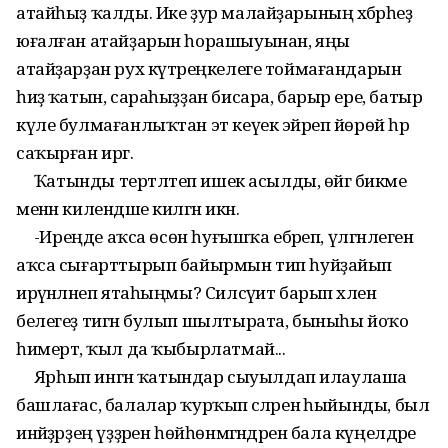
атайһыҙ ҡалды. Ике ҙур малайҙарының хәбәрһеҙ
юғалған атайҙарын һорашыуынан, яңы
атайҙарҙан рух күтәреңкелеге тоймағандарын
һиҙә ҡатын, сараһыҙҙан бисара, барыр ере, батыр
күле булмағанлыҡтан эт кеүек эйәреп йөрөй һәр
саҡырған иргә.
Ҡатынды тертләтеп ишек асылды, өйгә бикәме
менән килендәше килгән икән.
-Иреңде аҡса өсөн һуғышҡа ебәреп, үлгәнлегенә
аҡса сығарттырып байырмын тип һуйҙайып
ирәүәнләнеп ятаһыңмы? Силсәүит барып хәлен
белегеҙ тигән булып шылтырата, быныһы йоҡо
һимертә, ҡыл да ҡыбырлатмай...
Ярһып ингән ҡатындар сыуылдап илаулаша
башлағас, балалар ҡурҡып әсәләренә һыйынды, был
инәйҙәрҙең үҙҙәрен һөйһөнмәгәндәрен бала күңелдәре