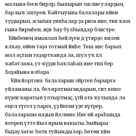
малына бесән бирәләр, һыпырып эшләне уларҙың
барлыҡ эштәрен. Ҡайтыуына балалары өйөн
туҙҙырып, асығып уянһалар ҙа риза ине, тик ҡаза
ғына бирмәһен, иҫән-һау булһындар бәләкәстәре.
Ҡәйнәһенең яманлап һөйләүен дә үткәрҙе, килен
ялҡау, өйөн таҙа тотмай йәнәһе. Төш-кис барып
мал аҫтын таҙартҡанда ла, шул уҡ хәл
ҡабатлана, ут-күҙҙән һаҡлаһаң ине тип бер
Хоҙайына ялбара.
Ҡәйнә йортона балаларын эйәртеп барырға
уйламаны ла, белә яратмағандарын, сит кеше
күҙенә ҡаратып ултыртмаҫ, үгәй ата ҡулында ла
еңел түгел уларға, үҙ йөгөн үҙе күтәрер,
балаларына наҙын йәлләмәне. Ике өй араһында
югереп үтте йыл ярым ваҡыты, һыйыры
быҙаулағас һөткә туйындылар, һөтөн ҡәйнә