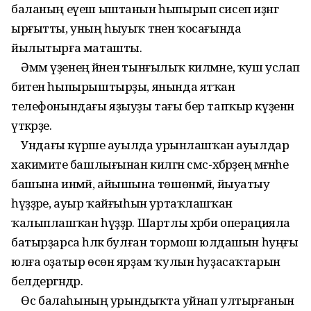
баланың еүеш ыштанын һыпырып сисеп иҙәнгә
ырғытты, уның һыуыҡ тәнен ҡосағында
йылытырға маташты.
Әммә үҙенең йәненә тынғылыҡ килмәне, ҡуш услап
битен һыпырыштырҙы, янында ятҡан
телефонындағы яҙыуҙы тағы бер тапҡыр күҙенән
үткәрҙе.
Ундағы күрше ауылда урынлашҡан ауылдар
хакимиәте башлығынан килгән смс-хәбәрҙең мәғәнәһе
башына инмәй, айышына төшөнмәй, йыуатыу
һүҙҙәре, ауыр ҡайғыһын уртаҡлашҡан
ҡалыплашҡан һүҙҙәр. Шартлы хәрби операцияла
батырҙарса һәләк булған тормош юлдашын һуңғы
юлға оҙатыр өсөн ярҙам ҡулын һуҙасаҡтарын
белдергәндәр.
Өс балаһының урындыҡта уйнап ултырғанын