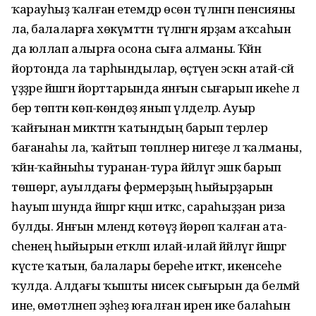
ҡарауһыҙ ҡалған етемдәр өсөн түләнгән пенсияны
ла, балаларға хөкүмәттән түләнгән ярҙам аҡсаһын
да юллап алырға осона сыға алманы. Ҡәйнә
йортонда ла тарһындылар, өҫтәүенә эскән атай-әсәй
үҙҙәре йәшәгән йорттарында янғын сығарып икеһе лә
бер төптән көпә-көндөҙ янып үлделәр. Ауыр
ҡайғынан миктәгән ҡатындың барып терәлер
бағанаһы ла, ҡайтып төпләнер нигеҙе лә ҡалманы,
ҡәйнә-ҡайныһы туранан-тура йәйләүгә эшкә барып
төшөргә, ауылдағы фермерҙың һыйырҙарын
һауып шунда йәшәргә кәңәш иткәс, сараһыҙҙан риза
булды. Янғын мәлендә көтөүҙә йөрөп ҡалған ата-
әсәһенең һыйырын етәкләп илай-илай йәйләүгә йәшәргә
күсте ҡатын, балалары береһе итәктә, икенсеһе
ҡулда. Алдағы ҡышты нисек сығырын да белмәй
ине, өмөтләнеп эҙһеҙ юғалған ирен ике балаһын