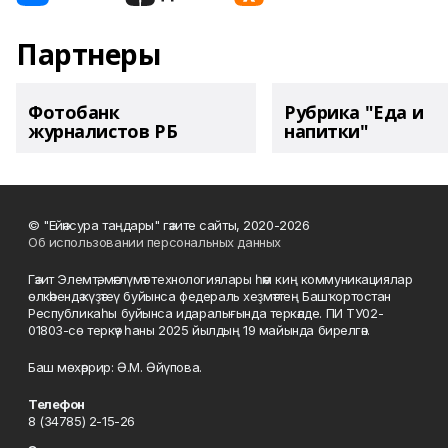
Партнеры
Фотобанк
Рубрика "Еда и
журналистов РБ
напитки"
© "Ейәнсура таңдары" гәзите сайты, 2020-2026
Об использовании персональных данных
Гәзит Элемтә, мәғлүмәт технологиялары һәм киң коммуникациялар
өлкәһендә күҙәтеү буйынса федераль хеҙмәттең Башҡортостан
Республикаһы буйынса идаралығында теркәлде. ПИ ТУ02-
01803-сө теркәү һаны 2025 йылдың 19 майында бирелгән.
Баш мөхәррир: Ә.М. Әйүпова.
Телефон
8 (34785) 2-15-26