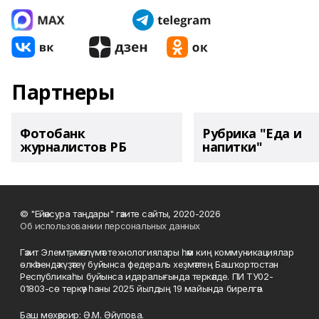
Партнеры
Фотобанк
Рубрика "Еда и
журналистов РБ
напитки"
© "Ейәнсура таңдары" гәзите сайты, 2020-2026
Об использовании персональных данных
Гәзит Элемтә, мәғлүмәт технологиялары һәм киң коммуникациялар
өлкәһендә күҙәтеү буйынса федераль хеҙмәттең Башҡортостан
Республикаһы буйынса идаралығында теркәлде. ПИ ТУ02-
01803-сө теркәү һаны 2025 йылдың 19 майында бирелгән.
Баш мөхәррир: Ә.М. Әйүпова.