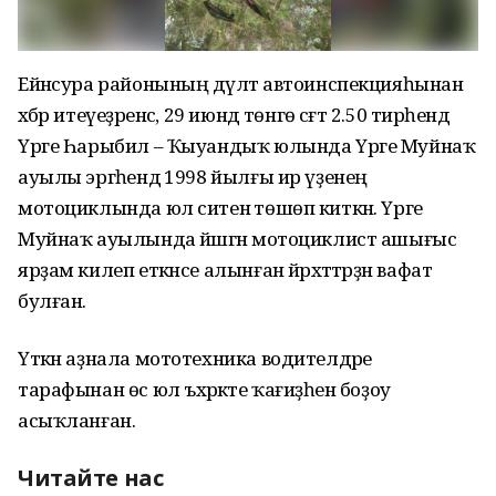
Ейәнсура районының дәүләт автоинспекцияһынан
хәбәр итеүеҙәренсә, 29 июндә төнгө сәғәт 2.50 тирәһендә
Үрге Һарыбил – Ҡыуандыҡ юлында Үрге Муйнаҡ
ауылы эргәһендә 1998 йылғы ир үҙенең
мотоциклында юл ситенә төшөп киткән. Үрге
Муйнаҡ ауылында йәшәгән мотоциклист ашығыс
ярҙам килеп еткәнсе алынған йәрәхәттәрҙән вафат
булған.
Үткән аҙнала мототехника водителдәре
тарафынан өс юл ъхәрәкәте ҡағиҙәһен боҙоу
асыҡланған.
Читайте нас