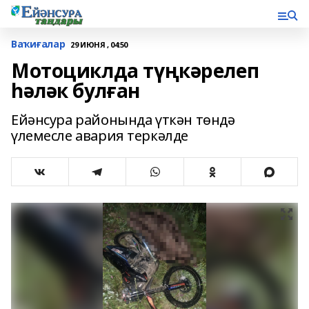
Ваҡиғалар
29 ИЮНЯ , 04:50
Мотоциклда түңкәрелеп
һәләк булған
Ейәнсура районында үткән төндә
үлемесле авария теркәлде