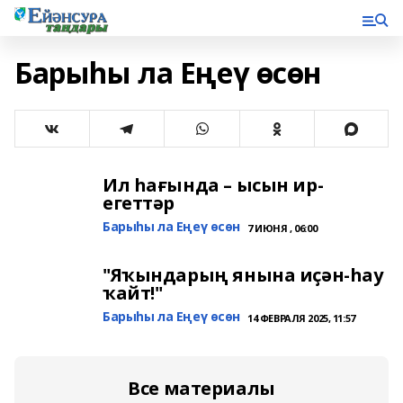
Барыһы ла Еңеү өсөн
Ил һағында – ысын ир-
егеттәр
Барыһы ла Еңеү өсөн
7 ИЮНЯ , 06:00
"Яҡындарың янына иҫән-һау
ҡайт!"
Барыһы ла Еңеү өсөн
14 ФЕВРАЛЯ 2025, 11:57
Все материалы