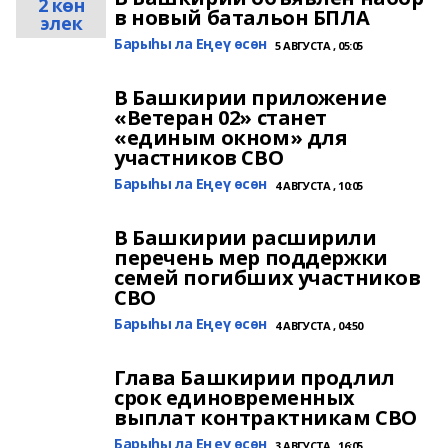
2 көн
в новый батальон БПЛА
элек
Барыһы ла Еңеү өсөн
5 АВГУСТА , 05:05
В Башкирии приложение
«Ветеран 02» станет
«единым окном» для
участников СВО
Барыһы ла Еңеү өсөн
4 АВГУСТА , 10:05
В Башкирии расширили
перечень мер поддержки
семей погибших участников
СВО
Барыһы ла Еңеү өсөн
4 АВГУСТА , 04:50
Глава Башкирии продлил
срок единовременных
выплат контрактникам СВО
Барыһы ла Еңеү өсөн
3 АВГУСТА , 16:05