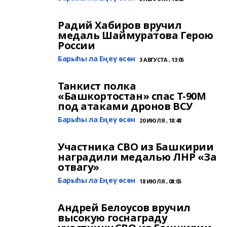
Радий Хабиров вручил
медаль Шаймуратова Герою
России
Барыһы ла Еңеү өсөн
3 АВГУСТА , 13:05
Танкист полка
«Башкортостан» спас Т-90М
под атаками дронов ВСУ
Барыһы ла Еңеү өсөн
20 ИЮЛЯ , 18:48
Участника СВО из Башкирии
наградили медалью ЛНР «За
отвагу»
Барыһы ла Еңеү өсөн
18 ИЮЛЯ , 08:05
Андрей Белоусов вручил
высокую госнаграду