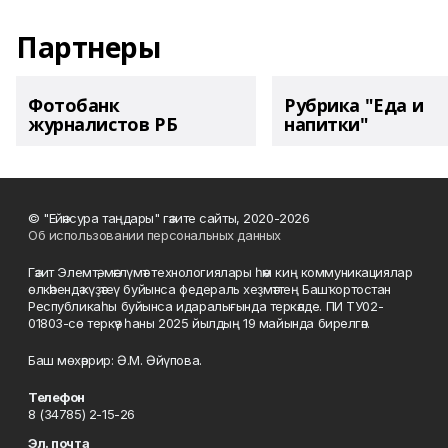
Партнеры
Фотобанк
Рубрика "Еда и
журналистов РБ
напитки"
© "Ейәнсура таңдары" гәзите сайты, 2020-2026
Об использовании персональных данных
Гәзит Элемтә, мәғлүмәт технологиялары һәм киң коммуникациялар
өлкәһендә күҙәтеү буйынса федераль хеҙмәттең Башҡортостан
Республикаһы буйынса идаралығында теркәлде. ПИ ТУ02-
01803-сө теркәү һаны 2025 йылдың 19 майында бирелгән.
Баш мөхәррир: Ә.М. Әйүпова.
Телефон
8 (34785) 2-15-26
Эл. почта