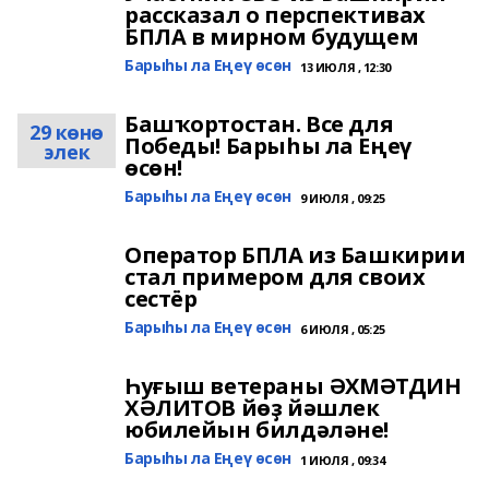
рассказал о перспективах
БПЛА в мирном будущем
Барыһы ла Еңеү өсөн
13 ИЮЛЯ , 12:30
Башҡортостан. Все для
29 көнө
Победы! Барыһы ла Еңеү
элек
өсөн!
Барыһы ла Еңеү өсөн
9 ИЮЛЯ , 09:25
Оператор БПЛА из Башкирии
стал примером для своих
сестёр
Барыһы ла Еңеү өсөн
6 ИЮЛЯ , 05:25
Һуғыш ветераны ӘХМӘТДИН
ХӘЛИТОВ йөҙ йәшлек
юбилейын билдәләне!
Барыһы ла Еңеү өсөн
1 ИЮЛЯ , 09:34