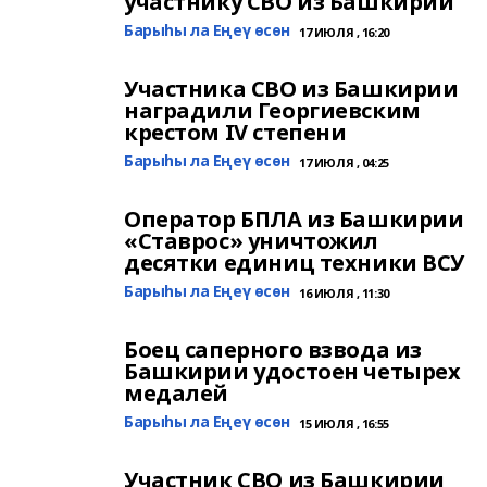
участнику СВО из Башкирии
Барыһы ла Еңеү өсөн
17 ИЮЛЯ , 16:20
Участника СВО из Башкирии
наградили Георгиевским
крестом IV степени
Барыһы ла Еңеү өсөн
17 ИЮЛЯ , 04:25
Оператор БПЛА из Башкирии
«Ставрос» уничтожил
десятки единиц техники ВСУ
Барыһы ла Еңеү өсөн
16 ИЮЛЯ , 11:30
Боец саперного взвода из
Башкирии удостоен четырех
медалей
Барыһы ла Еңеү өсөн
15 ИЮЛЯ , 16:55
Участник СВО из Башкирии