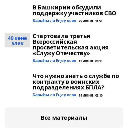
В Башкирии обсудили
поддержку участников СВО
Барыһы ла Еңеү өсөн
25 ИЮНЯ , 11:58
Стартовала третья
49 көнө
Всероссийская
элек
просветительская акция
«Служу Отечеству»
Барыһы ла Еңеү өсөн
19 ИЮНЯ , 09:15
Что нужно знать о службе по
контракту в воинских
подразделениях БПЛА?
Барыһы ла Еңеү өсөн
19 ИЮНЯ , 05:10
Все материалы