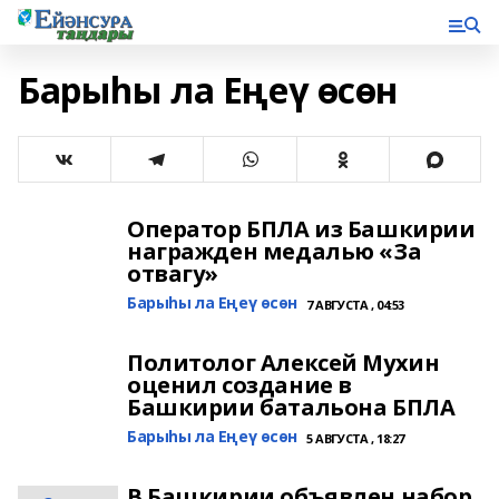
Барыһы ла Еңеү өсөн
Оператор БПЛА из Башкирии
награжден медалью «За
отвагу»
Барыһы ла Еңеү өсөн
7 АВГУСТА , 04:53
Политолог Алексей Мухин
оценил создание в
Башкирии батальона БПЛА
Барыһы ла Еңеү өсөн
5 АВГУСТА , 18:27
В Башкирии объявлен набор